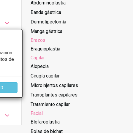
Abdominoplastia
Banda gástrica
Dermolipectomía
Manga gástrica
Brazos
Braquioplastia
mación
Capilar
itos de
Alopecia
Cirugía capilar
Microinjertos capilares
AR
Transplantes capilares
Tratamiento capilar
Facial
Blefaroplastia
Bolas de bichat