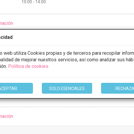
10:00 - 14:00
mación
acidad
io web utiliza Cookies propias y de terceros para recopilar infor
 Margarita Esteban
inalidad de mejorar nuestros servicios, así como analizar sus háb
ión.
Política de cookies
lava, Navarra
VER MAPA
ACEPTAR
SOLO ESENCIALES
RECHAZ
ULTAR/CITA/PRESUPUESTO
mación