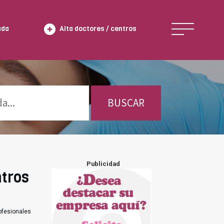
ada
Alta doctores / centros
BUSCAR
Publicidad
ntros
ofesionales