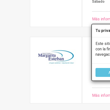
Sábado
Más infor
Tu priv
Este sit
Clínica
con la f
navegac
3 sedes en Á
CONS
Más infor