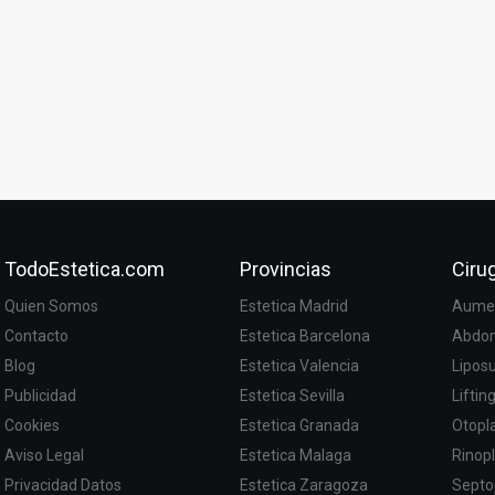
TodoEstetica.com
Provincias
Cirug
Quien Somos
Estetica Madrid
Aumen
Contacto
Estetica Barcelona
Abdom
Blog
Estetica Valencia
Lipos
Publicidad
Estetica Sevilla
Liftin
Cookies
Estetica Granada
Otopla
Aviso Legal
Estetica Malaga
Rinopl
Privacidad Datos
Estetica Zaragoza
Septo