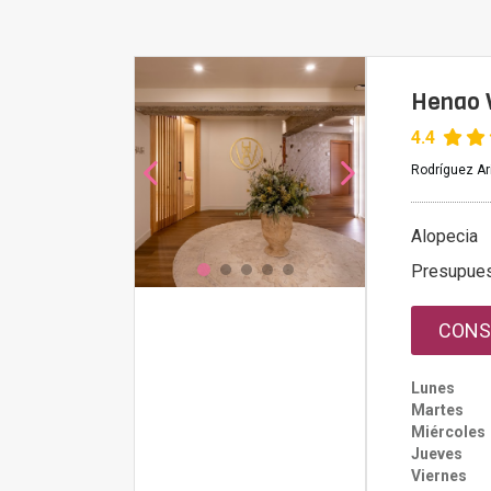
Henao W
4.4
Rodríguez Ari
Alopecia
Presupue
CONS
Lunes
Martes
Miércoles
Jueves
Viernes