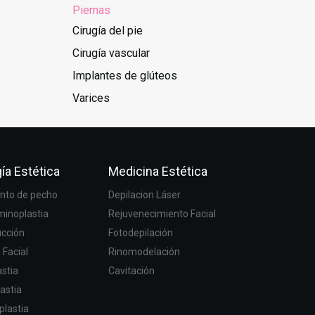
Piernas
Cirugía del pie
Cirugía vascular
Implantes de glúteos
Varices
ía Estética
Medicina Estética
to de pecho
Depilacion Láser
inoplastia
Rejuvenecimiento Facial
ucción
Fotodepilación
g Facial
Rinomodelación
stia
Cavitación
astia
plastia