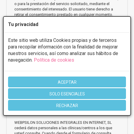
o para la prestación del servicio solicitado, mediante el
consentimiento del interesado. El usuario tiene derecho a
retirar el consentimiento prestado en cualquier momento.
Tu privacidad
La base legal de los tratamientos es el consentimiento
otorgado por los Usuarios prestado mediante la aceptación
de la presente Política de Privacidad y las casillas
Este sitio web utiliza Cookies propias y de terceros
correspondientes.
para recopilar información con la finalidad de mejorar
nuestros servicios, así como analizar sus hábitos de
¿Durante cuánto tiempo se conservarán sus
navegación.
Política de cookies
datos?
Los datos personales se conservarán mientras usted sea
usuario y no solicite la supresión de sus datos. En algún
ACEPTAR
caso podrán conservarse los datos personales que puedan
probar la gestión de los servicios y el ejercicio de sus
SOLO ESENCIALES
derechos.
RECHAZAR
¿A qué destinatarios se comunicarán sus datos?
WEBPSILON SOLUCIONES INTEGRALES EN INTERNET, SL
cederá datos personales a las clínicas/centros a los que
usted consulte. Cuando desde el formulario de consulta