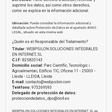
suprimir los datos, así como otros derechos,
como se explica en la información adicional.
Ubicación:
Puede consultar la información adicional y
detallada sobre Protección de Datos en el apartado
AVISO
LEGAL
, situado en esta misma web
¿Quién es el Responsable del Tratamiento?
Titular:
WEBPSILON SOLUCIONES INTEGRALES
EN INTERNET, SL
C.I.F:
B25820143
Domicilio social:
Parc Científic, Tecnològic i
Agroalimentari, Edificio TIC, Oficina 11 - 25003 -
Lleida - LLEIDA, Lleida
E-mail:
contacto@webpsilon.com
Teléfono:
973269593
Delegado de protección de datos:
protecciondedatos_dpo@on4.es
WEBPSILON SOLUCIONES INTEGRALES EN INTERNET, SL es