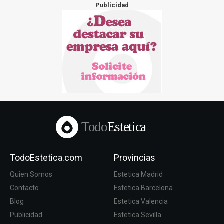
Publicidad
Todo
Estetica
TodoEstetica.com
Provincias
Quien Somos
Estetica Madrid
Contacto
Estetica Barcelona
Blog
Estetica Valencia
Publicidad
Estetica Sevilla