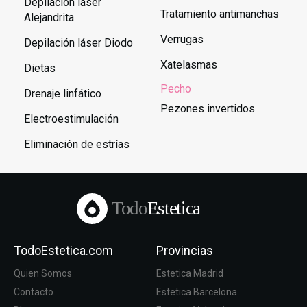
Depilación láser
Tratamiento antimanchas
Alejandrita
Verrugas
Depilación láser Diodo
Xatelasmas
Dietas
Pecho
Drenaje linfático
Pezones invertidos
Electroestimulación
Eliminación de estrías
Todo
Estetica
TodoEstetica.com
Provincias
Quien Somos
Estetica Madrid
Contacto
Estetica Barcelona