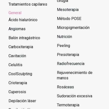
cirugía
Tratamientos capilares
Mesoterapia
General
Método POSE
Ácido hialurónico
Micropigmentación
Angiomas
Nutrición
Balón intragástrico
Peeling
Carboxiterapia
Presoterapia
Cavitación
Radiofrecuencia
Celulitis
Rejuvenecimiento de
CoolSculpting
manos
Crioterapia
Rosáceas
Cuperosis
Sudoración excesiva
Depilación láser
Termoterapia