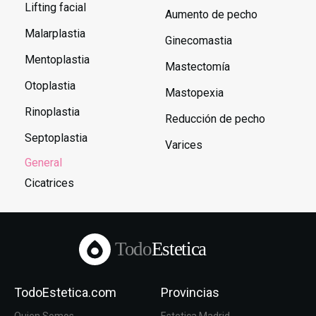
Lifting facial
Aumento de pecho
Malarplastia
Ginecomastia
Mentoplastia
Mastectomía
Otoplastia
Mastopexia
Rinoplastia
Reducción de pecho
Septoplastia
Varices
General
Cicatrices
Todo
Estetica
TodoEstetica.com
Provincias