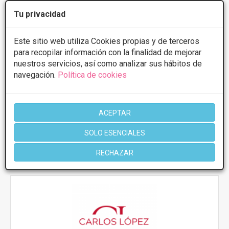
Banda gástrica
Desde 6000€
Tu privacidad
Presupuestos con
5% de descuento *
Este sitio web utiliza Cookies propias y de terceros
CONSULTAR/CITA/PRESUPUESTO
para recopilar información con la finalidad de mejorar
nuestros servicios, así como analizar sus hábitos de
navegación.
Política de cookies
Lunes
10:00 - 20:00
Martes
10:00 - 20:00
Miércoles
10:00 - 20:00
Jueves
10:00 - 20:00
ACEPTAR
Viernes
10:00 - 20:00
SOLO ESENCIALES
Más información
RECHAZAR