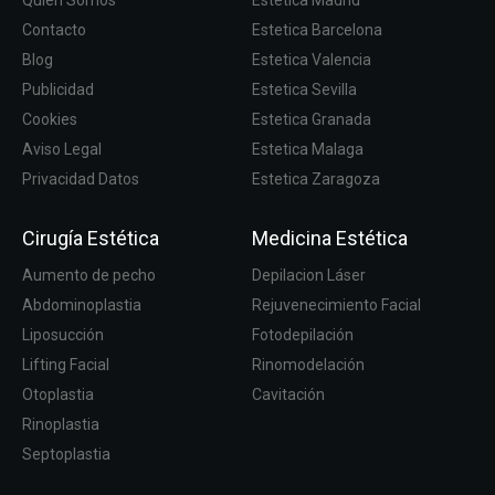
Quien Somos
Estetica Madrid
Contacto
Estetica Barcelona
Blog
Estetica Valencia
Publicidad
Estetica Sevilla
Cookies
Estetica Granada
Aviso Legal
Estetica Malaga
Privacidad Datos
Estetica Zaragoza
Cirugía Estética
Medicina Estética
Aumento de pecho
Depilacion Láser
Abdominoplastia
Rejuvenecimiento Facial
Liposucción
Fotodepilación
Lifting Facial
Rinomodelación
Otoplastia
Cavitación
Rinoplastia
Septoplastia