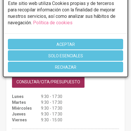
Este sitio web utiliza Cookies propias y de terceros
para recopilar información con la finalidad de mejorar
nuestros servicios, así como analizar sus hábitos de
navegación.
Política de cookies
Dr Daniel de los Ríos
5
7 Opiniones
ACEPTAR
El Cid ,41, Palmas de Gran Canaria
VER MAPA
SOLO ESENCIALES
Presupuestos con
5% de descuento *
RECHAZAR
CONSULTAR/CITA/PRESUPUESTO
Lunes
9:30 - 17:30
Martes
9:30 - 17:30
Miércoles
9:30 - 17:30
Jueves
9:30 - 17:30
Viernes
9:30 - 15:00