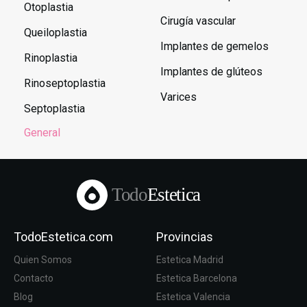
Otoplastia
Cirugía vascular
Queiloplastia
Implantes de gemelos
Rinoplastia
Implantes de glúteos
Rinoseptoplastia
Varices
Septoplastia
General
Todo
Estetica
TodoEstetica.com
Provincias
Quien Somos
Estetica Madrid
Contacto
Estetica Barcelona
Blog
Estetica Valencia