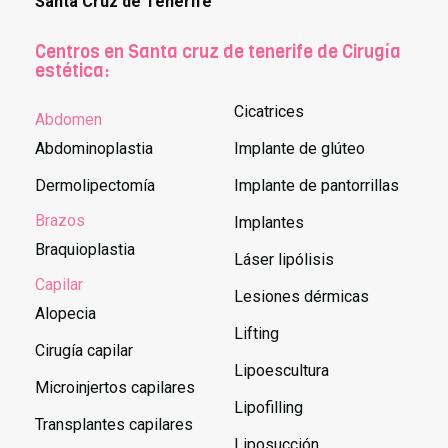
Santa Cruz de Tenerife
Centros en Santa cruz de tenerife de Cirugía
estética:
Cicatrices
Abdomen
Abdominoplastia
Implante de glúteo
Dermolipectomía
Implante de pantorrillas
Brazos
Implantes
Braquioplastia
Láser lipólisis
Capilar
Lesiones dérmicas
Alopecia
Lifting
Cirugía capilar
Lipoescultura
Microinjertos capilares
Lipofilling
Transplantes capilares
Liposucción