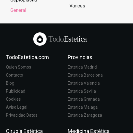
Varices
General
Todo
Estetica
TodoEstetica.com
Provincias
Quien Somos
Estetica Madrid
Contacto
Estetica Barcelona
Blog
Estetica Valencia
Publicidad
Estetica Sevilla
Cookies
Estetica Granada
Aviso Legal
Estetica Malaga
Privacidad Datos
Estetica Zaragoza
Cirugía Estética
Medicina Estética