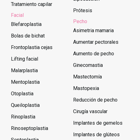
Tratamiento capilar
Prótesis
Facial
Pecho
Blefaroplastia
Asimetria mamaria
Bolas de bichat
Aumentar pectorales
Frontoplastia cejas
Aumento de pecho
Lifting facial
Ginecomastia
Malarplastia
Mastectomía
Mentoplastia
Mastopexia
Otoplastia
Reducción de pecho
Queiloplastia
Cirugía vascular
Rinoplastia
Implantes de gemelos
Rinoseptoplastia
Implantes de glúteos
Septoplastia