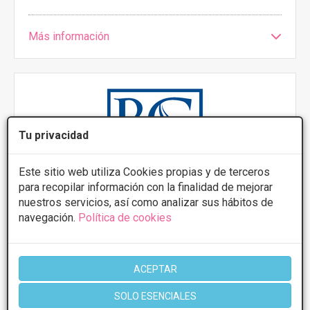
Más información
Tu privacidad
Este sitio web utiliza Cookies propias y de terceros
para recopilar información con la finalidad de mejorar
nuestros servicios, así como analizar sus hábitos de
Dr. Blas García - Cirugía Plástica y Estética Facial
navegación.
Política de cookies
4.8
11 Opiniones
C/ Enrique Wolfson 8, Santa Cruz de
VER MAPA
Tenerife
ACEPTAR
SOLO ESENCIALES