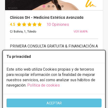
Clínicas DH - Medicina Estética Avanzada
4.5
10 Opiniones
C/ Bolivia, 1, Toledo
VER MAPA
PRIMERA CONSULTA GRATUITA & FINANCIACIÓN A
MEDIDA
Tu privacidad
Bolas de bichat
Desde 2000€
Presupuestos con
5% de descuento *
Este sitio web utiliza Cookies propias y de terceros
para recopilar información con la finalidad de mejorar
CONSULTAR/CITA/PRESUPUESTO
nuestros servicios, así como analizar sus hábitos de
navegación.
Política de cookies
Lunes
9:30 - 20:00
Martes
9:30 - 20:00
Miércoles
9:30 - 20:00
ACEPTAR
Jueves
9:30 - 20:00