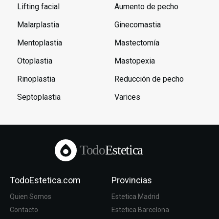
Lifting facial
Aumento de pecho
Malarplastia
Ginecomastia
Mentoplastia
Mastectomía
Otoplastia
Mastopexia
Rinoplastia
Reducción de pecho
Septoplastia
Varices
Todo
Estetica
TodoEstetica.com
Provincias
Quien Somos
Estetica Madrid
Contacto
Estetica Barcelona