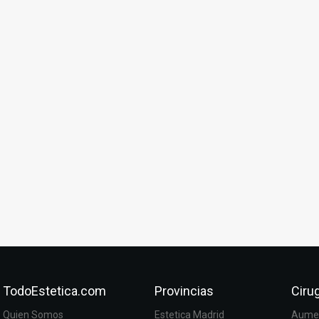
TodoEstetica.com
Provincias
Cirug
Quien Somos
Estetica Madrid
Aumen