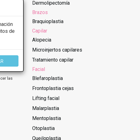
Dermolipectomía
Brazos
Braquioplastia
mación
Capilar
itos de
Alopecia
Microinjertos capilares
Tratamiento capilar
AR
Facial
Blefaroplastia
cer las
Frontoplastia cejas
Lifting facial
Malarplastia
Mentoplastia
Otoplastia
Queiloplastia