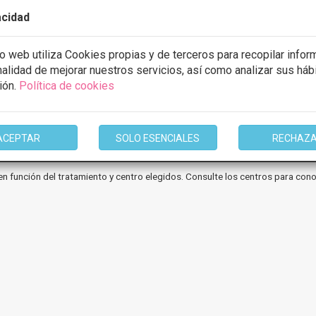
mación
acidad
io web utiliza Cookies propias y de terceros para recopilar infor
inalidad de mejorar nuestros servicios, así como analizar sus háb
ión.
Política de cookies
1 de 1
ACEPTAR
SOLO ESENCIALES
RECHAZ
en función del tratamiento y centro elegidos. Consulte los centros para cono