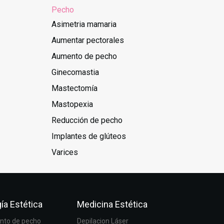
Pecho
Asimetria mamaria
Aumentar pectorales
Aumento de pecho
Ginecomastia
Mastectomía
Mastopexia
Reducción de pecho
Implantes de glúteos
Varices
ía Estética
Medicina Estética
to de pecho
Depilacion Láser