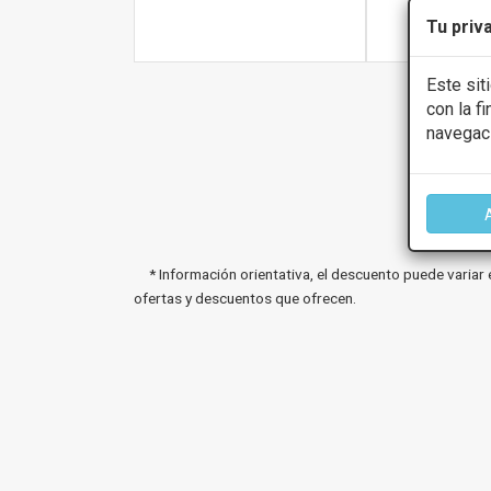
Más infor
Tu priv
Este sit
con la f
navegac
* Información orientativa, el descuento puede variar 
ofertas y descuentos que ofrecen.