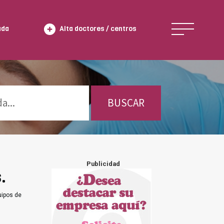
ada
Alta doctores / centros
BUSCAR
Publicidad
.
uipos de