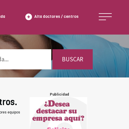
ada
Alta doctores / centros
BUSCAR
Publicidad
tros.
jores equipos