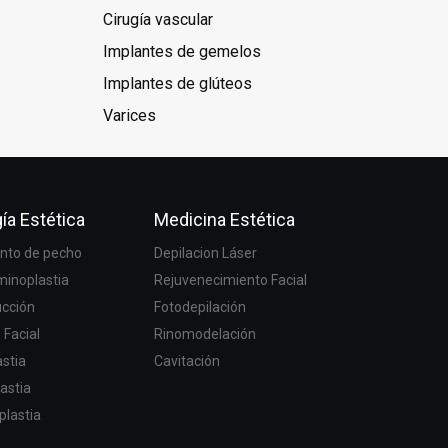
Cirugía vascular
Implantes de gemelos
Implantes de glúteos
Varices
ía Estética
Medicina Estética
to de pecho
Depilacion Láser
inoplastia
Rejuvenecimiento Facial
ucción
Fotodepilación
g Facial
Rinomodelación
stia
Cavitación
astia
plastia