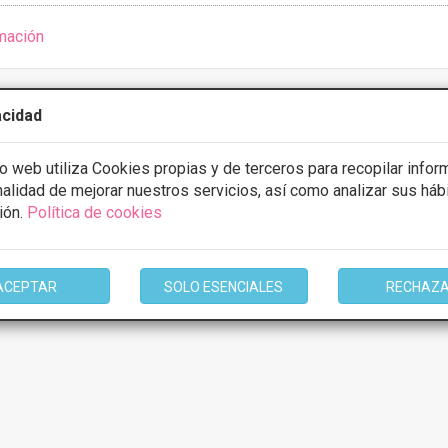
mación
acidad
io web utiliza Cookies propias y de terceros para recopilar infor
inalidad de mejorar nuestros servicios, así como analizar sus háb
1 de 1
ión.
Política de cookies
en función del tratamiento y centro elegidos. Consulte los centros para cono
ACEPTAR
SOLO ESENCIALES
RECHAZ