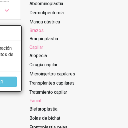
Abdominoplastia
Dermolipectomía
Manga gástrica
Brazos
Braquioplastia
Capilar
mación
itos de
Alopecia
Cirugía capilar
Microinjertos capilares
cer las
AR
Transplantes capilares
Tratamiento capilar
Facial
Blefaroplastia
Bolas de bichat
Frontoplastia cejas