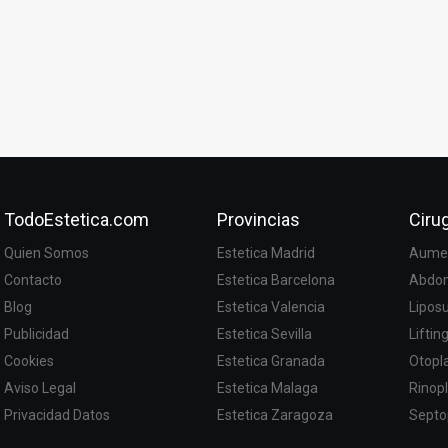
TodoEstetica.com
Provincias
Cirug
Quien Somos
Estetica Madrid
Aumen
Contacto
Estetica Barcelona
Abdom
Blog
Estetica Valencia
Lipos
Publicidad
Estetica Sevilla
Liftin
Cookies
Estetica Granada
Otopla
Aviso Legal
Estetica Malaga
Rinopl
Privacidad Datos
Estetica Zaragoza
Septo