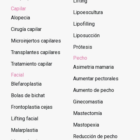
Lifting
Capilar
Lipoescultura
Alopecia
Lipofilling
Cirugía capilar
Liposucción
Microinjertos capilares
Prótesis
Transplantes capilares
Pecho
Tratamiento capilar
Asimetria mamaria
Facial
Aumentar pectorales
Blefaroplastia
Aumento de pecho
Bolas de bichat
Ginecomastia
Frontoplastia cejas
Mastectomía
Lifting facial
Mastopexia
Malarplastia
Reducción de pecho