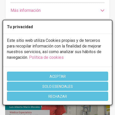
Más información
Tu privacidad
1 de 1
Este sitio web utiliza Cookies propias y de terceros
para recopilar información con la finalidad de mejorar
nuestros servicios, así como analizar sus hábitos de
Videos
Cirugía del pie
navegación.
Política de cookies
ACEPTAR
SOLO ESENCIALES
RECHAZAR