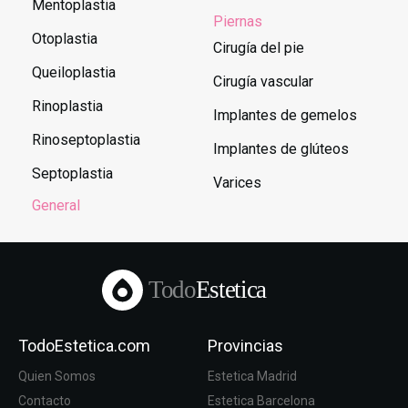
Mentoplastia
Piernas
Otoplastia
Cirugía del pie
Queiloplastia
Cirugía vascular
Rinoplastia
Implantes de gemelos
Rinoseptoplastia
Implantes de glúteos
Septoplastia
Varices
General
Todo
Estetica
TodoEstetica.com
Provincias
Quien Somos
Estetica Madrid
Contacto
Estetica Barcelona