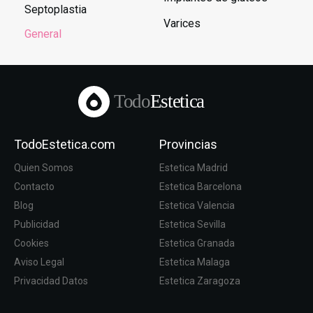
Septoplastia
Varices
General
Todo
Estetica
TodoEstetica.com
Provincias
Quien Somos
Estetica Madrid
Contacto
Estetica Barcelona
Blog
Estetica Valencia
Publicidad
Estetica Sevilla
Cookies
Estetica Granada
Aviso Legal
Estetica Malaga
Privacidad Datos
Estetica Zaragoza