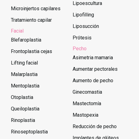
Lipoescultura
Microinjertos capilares
Lipofilling
Tratamiento capilar
Liposucción
Facial
Prótesis
Blefaroplastia
Pecho
Frontoplastia cejas
Asimetria mamaria
Lifting facial
Aumentar pectorales
Malarplastia
Aumento de pecho
Mentoplastia
Ginecomastia
Otoplastia
Mastectomía
Queiloplastia
Mastopexia
Rinoplastia
Reducción de pecho
Rinoseptoplastia
Implantes de glúteos