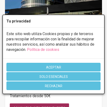
Tu privacidad
Este sitio web utiliza Cookies propias y de terceros
para recopilar información con la finalidad de mejorar
nuestros servicios, así como analizar sus hábitos de
navegación.
Política de cookies
Ilahy
4.6
10 Opiniones
Avda. de la Ilustración, 1 - 46100,
VER MAPA
ACEPTAR
Burjassot
SOLO ESENCIALES
PRIMERA CONSULTA GRATUITA & FINANCIACIÓN A
RECHAZAR
MEDIDA
Tratamientos desde 50€