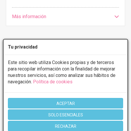
Más información
Tu privacidad
1 de 1
Este sitio web utiliza Cookies propias y de terceros
* Información orientativa, el descuento puede variar en función del
para recopilar información con la finalidad de mejorar
tratamiento y centro elegidos. Consulte los centros para conocer las
nuestros servicios, así como analizar sus hábitos de
ofertas y descuentos que ofrecen.
navegación.
Política de cookies
Poblaciones en Las palmas:
ACEPTAR
San Bartolome de
SOLO ESENCIALES
Tirajana
RECHAZAR