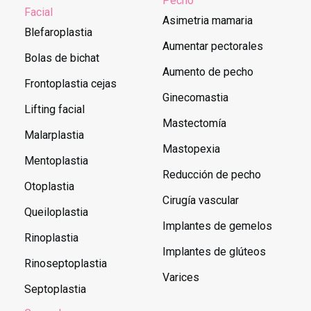
Pecho
Facial
Asimetria mamaria
Blefaroplastia
Aumentar pectorales
Bolas de bichat
Aumento de pecho
Frontoplastia cejas
Ginecomastia
Lifting facial
Mastectomía
Malarplastia
Mastopexia
Mentoplastia
Reducción de pecho
Otoplastia
Cirugía vascular
Queiloplastia
Implantes de gemelos
Rinoplastia
Implantes de glúteos
Rinoseptoplastia
Varices
Septoplastia