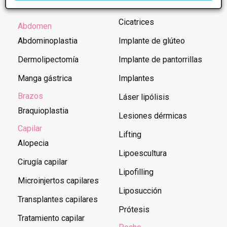
Centros en Las palmas de Cirugía estética:
Cicatrices
Abdomen
Abdominoplastia
Implante de glúteo
Dermolipectomía
Implante de pantorrillas
Manga gástrica
Implantes
Brazos
Láser lipólisis
Braquioplastia
Lesiones dérmicas
Capilar
Lifting
Alopecia
Lipoescultura
Cirugía capilar
Lipofilling
Microinjertos capilares
Liposucción
Transplantes capilares
Prótesis
Tratamiento capilar