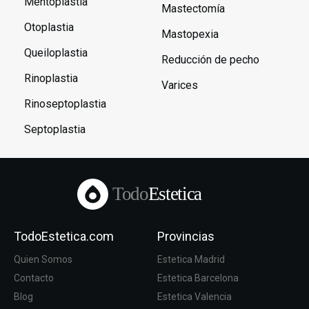
Mentoplastia
Mastectomía
Otoplastia
Mastopexia
Queiloplastia
Reducción de pecho
Rinoplastia
Varices
Rinoseptoplastia
Septoplastia
Todo
Estetica
TodoEstetica.com
Provincias
Quien Somos
Estetica Madrid
Contacto
Estetica Barcelona
Blog
Estetica Valencia