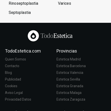
Rinoseptoplastia
Varices
Septoplastia
Todo
Estetica
TodoEstetica.com
Provincias
Quien Somos
Estetica Madrid
Contacto
Estetica Barcelona
Blog
Estetica Valencia
Publicidad
Estetica Sevilla
Cookies
Estetica Granada
Aviso Legal
Estetica Malaga
Privacidad Datos
Estetica Zaragoza