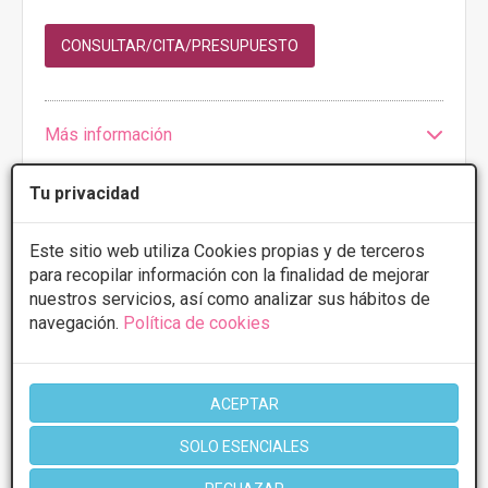
CONSULTAR/CITA/PRESUPUESTO
Más información
Tu privacidad
Este sitio web utiliza Cookies propias y de terceros
1 de 1
para recopilar información con la finalidad de mejorar
nuestros servicios, así como analizar sus hábitos de
* Información orientativa, el descuento puede variar en función del
navegación.
Política de cookies
tratamiento y centro elegidos. Consulte los centros para conocer las
ofertas y descuentos que ofrecen.
ACEPTAR
Poblaciones en Vizcaya:
SOLO ESENCIALES
Bilbao