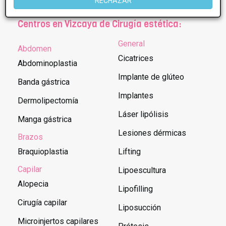
RECHAZAR
Centros en Vizcaya de Cirugía estética:
General
Abdomen
Cicatrices
Abdominoplastia
Implante de glúteo
Banda gástrica
Implantes
Dermolipectomía
Láser lipólisis
Manga gástrica
Lesiones dérmicas
Brazos
Braquioplastia
Lifting
Capilar
Lipoescultura
Alopecia
Lipofilling
Cirugía capilar
Liposucción
Microinjertos capilares