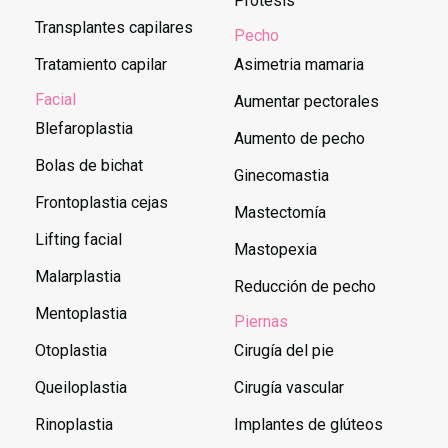
Prótesis
Transplantes capilares
Pecho
Tratamiento capilar
Asimetria mamaria
Facial
Aumentar pectorales
Blefaroplastia
Aumento de pecho
Bolas de bichat
Ginecomastia
Frontoplastia cejas
Mastectomía
Lifting facial
Mastopexia
Malarplastia
Reducción de pecho
Mentoplastia
Piernas
Otoplastia
Cirugía del pie
Queiloplastia
Cirugía vascular
Rinoplastia
Implantes de glúteos