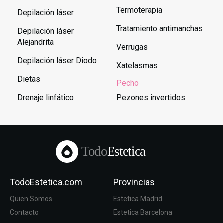
Termoterapia
Depilación láser
Tratamiento antimanchas
Depilación láser
Alejandrita
Verrugas
Depilación láser Diodo
Xatelasmas
Dietas
Pecho
Drenaje linfático
Pezones invertidos
Todo
Estetica
TodoEstetica.com
Provincias
Quien Somos
Estetica Madrid
Contacto
Estetica Barcelona