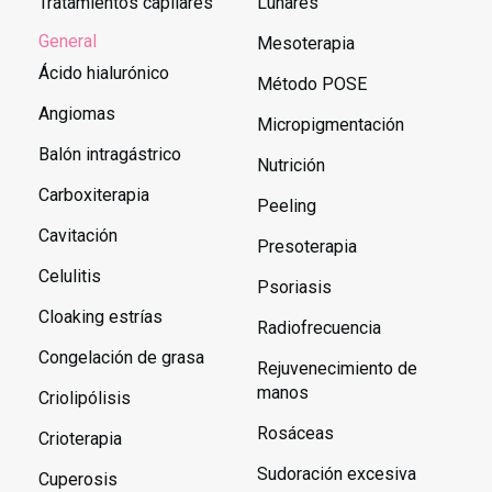
Tratamientos capilares
Lunares
General
Mesoterapia
Ácido hialurónico
Método POSE
Angiomas
Micropigmentación
Balón intragástrico
Nutrición
Carboxiterapia
Peeling
Cavitación
Presoterapia
Celulitis
Psoriasis
Cloaking estrías
Radiofrecuencia
Congelación de grasa
Rejuvenecimiento de
manos
Criolipólisis
Rosáceas
Crioterapia
Sudoración excesiva
Cuperosis