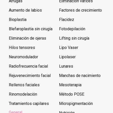
Arrugas
Eliminación varices
Aumento de labios
Factores de crecimiento
Bioplastia
Flacidez
Blefaroplastia sin cirugía
Fotodepilación
Eliminación de ojeras
Lifting sin cirugía
Hilos tensores
Lipo Vaser
Neuromodulador
Lipolaser
Radiofrecuencia facial
Lunares
Rejuvenecimiento facial
Manchas de nacimiento
Rellenos faciales
Mesoterapia
Rinomodelación
Método POSE
Tratamientos capilares
Micropigmentación
General
Nutrición