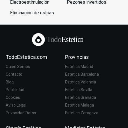
Electroestimulación
Pezones invertidos
Eliminación de estrías
Todo
Estetica
TodoEstetica.com
Provincias
Quien Somos
Estetica Madrid
Contacto
Estetica Barcelona
Blog
Estetica Valencia
Publicidad
Estetica Sevilla
Cookies
Estetica Granada
Aviso Legal
Estetica Malaga
Privacidad Datos
Estetica Zaragoza