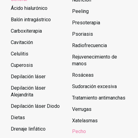
Ácido hialurónico
Peeling
Balón intragástrico
Presoterapia
Carboxiterapia
Psoriasis
Cavitación
Radiofrecuencia
Celulitis
Rejuvenecimiento de
manos
Cuperosis
Rosáceas
Depilación láser
Sudoración excesiva
Depilación láser
Alejandrita
Tratamiento antimanchas
Depilación láser Diodo
Verrugas
Dietas
Xatelasmas
Drenaje linfático
Pecho