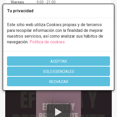
Viernes
9:00 - 21:00
Sábado
9:00 - 14:00 16:00 - 20:00
Tu privacidad
Más información
Este sitio web utiliza Cookies propias y de terceros
para recopilar información con la finalidad de mejorar
nuestros servicios, así como analizar sus hábitos de
navegación.
Política de cookies
1 de 1
ACEPTAR
Videos
Depilación láser Diodo
SOLO ESENCIALES
RECHAZAR