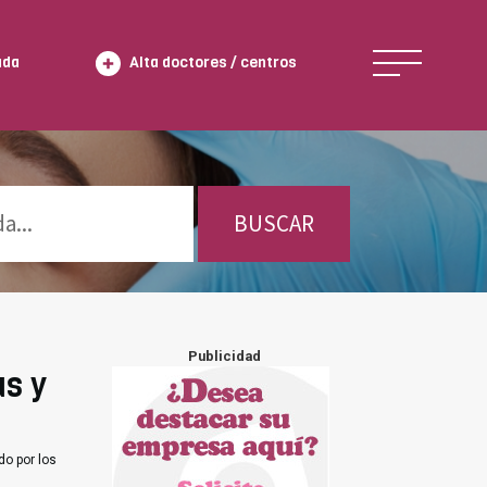
ada
Alta doctores / centros
BUSCAR
Publicidad
as y
do por los