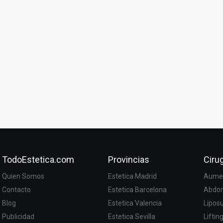
TodoEstetica.com
Provincias
Cirug
Quien Somos
Estetica Madrid
Aumen
Contacto
Estetica Barcelona
Abdom
Blog
Estetica Valencia
Lipos
Publicidad
Estetica Sevilla
Liftin