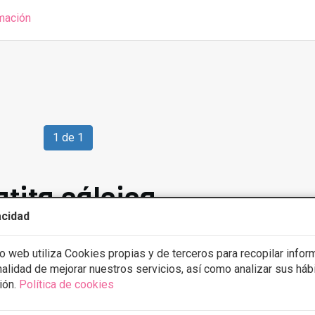
mación
1 de 1
tita cálcica
acidad
io web utiliza Cookies propias y de terceros para recopilar infor
inalidad de mejorar nuestros servicios, así como analizar sus háb
ión.
Política de cookies