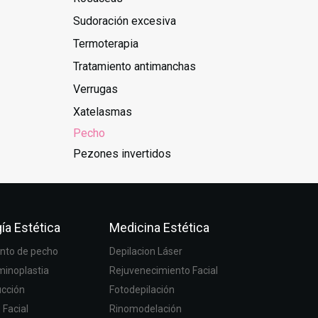
Sudoración excesiva
Termoterapia
Tratamiento antimanchas
Verrugas
Xatelasmas
Pecho
Pezones invertidos
ía Estética
Medicina Estética
to de pecho
Depilacion Láser
inoplastia
Rejuvenecimiento Facial
ucción
Fotodepilación
g Facial
Rinomodelación