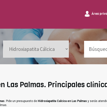
Área priv
en Las Palmas. Principales clínic
lmas
. Pide un presupuesto de
Hidroxiapatita Calcica en Las Palmas
y serás atendi
almas.