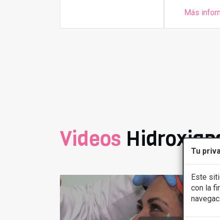
Más infor
Videos
Hidroxiapa
Tu priv
Este sit
con la f
navegac