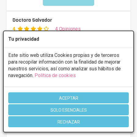
Doctora Salvador
4
4 Opiniones
Avda. Gómez Laguna, 82, Zaragoza
VER MAPA
Tu privacidad
Este sitio web utiliza Cookies propias y de terceros
PRIMERA CONSULTA GRATUITA & FINANCIACIÓN A
para recopilar información con la finalidad de mejorar
MEDIDA
nuestros servicios, así como analizar sus hábitos de
Implante de glúteo
Desde 3000€
navegación.
Política de cookies
CONSULTAR/CITA/PRESUPUESTO
ACEPTAR
Lunes
10:00 - 20:00
SOLO ESENCIALES
Martes
10:00 - 20:00
Miércoles
10:00 - 20:00
RECHAZAR
Jueves
10:00 - 20:00
Viernes
10:00 - 20:00