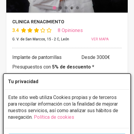
CLINICA RENACIMIENTO
3.4
8 Opiniones
G. V. de San Marcos, 15 - 2 C, León
VER MAPA
Implante de pantorrillas
Desde 3000€
Presupuestos con
5% de descuento *
Tu privacidad
CONSULTAR/CITA/PRESUPUESTO
Este sitio web utiliza Cookies propias y de terceros
Lunes
10:00 - 14:00 16:00 - 20:00
Martes
10:00 - 14:00 16:00 - 20:00
para recopilar información con la finalidad de mejorar
Miércoles
10:00 - 14:00 16:00 - 20:00
nuestros servicios, así como analizar sus hábitos de
Jueves
10:00 - 14:00 16:00 - 20:00
navegación.
Política de cookies
Viernes
10:00 - 14:00 16:00 - 20:00