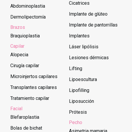
Cicatrices
Abdominoplastia
Implante de glúteo
Dermolipectomía
Implante de pantorrillas
Brazos
Braquioplastia
Implantes
Capilar
Láser lipólisis
Alopecia
Lesiones dérmicas
Cirugía capilar
Lifting
Microinjertos capilares
Lipoescultura
Transplantes capilares
Lipofilling
Tratamiento capilar
Liposucción
Facial
Prótesis
Blefaroplastia
Pecho
Bolas de bichat
Asimetria mamaria