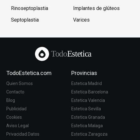
Rinoseptoplastia
Implantes de glúteos
Septoplastia
Varices
Todo
Estetica
TodoEstetica.com
Provincias
Quien Somos
Estetica Madrid
Contacto
Estetica Barcelona
Blog
Estetica Valencia
Publicidad
Estetica Sevilla
Cookies
Estetica Granada
Aviso Legal
Estetica Malaga
Privacidad Datos
Estetica Zaragoza