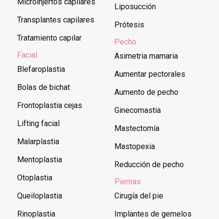
Microinjertos capilares
Liposucción
Transplantes capilares
Prótesis
Tratamiento capilar
Pecho
Facial
Asimetria mamaria
Blefaroplastia
Aumentar pectorales
Bolas de bichat
Aumento de pecho
Frontoplastia cejas
Ginecomastia
Lifting facial
Mastectomía
Malarplastia
Mastopexia
Mentoplastia
Reducción de pecho
Otoplastia
Piernas
Queiloplastia
Cirugía del pie
Rinoplastia
Implantes de gemelos