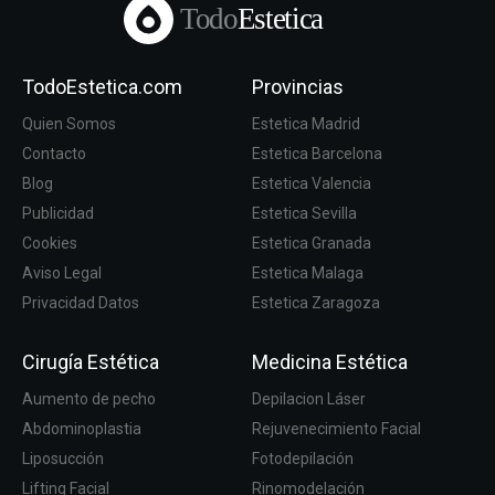
Todo
Estetica
TodoEstetica.com
Provincias
Quien Somos
Estetica Madrid
Contacto
Estetica Barcelona
Blog
Estetica Valencia
Publicidad
Estetica Sevilla
Cookies
Estetica Granada
Aviso Legal
Estetica Malaga
Privacidad Datos
Estetica Zaragoza
Cirugía Estética
Medicina Estética
Aumento de pecho
Depilacion Láser
Abdominoplastia
Rejuvenecimiento Facial
Liposucción
Fotodepilación
Lifting Facial
Rinomodelación