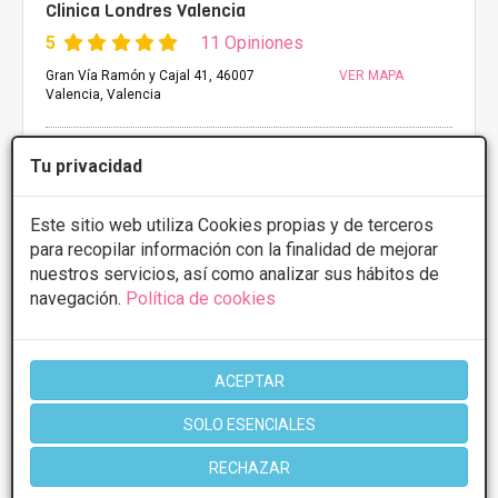
Clinica Londres Valencia
5
11 Opiniones
Gran Vía Ramón y Cajal 41, 46007
VER MAPA
Valencia, Valencia
PRIMERA CONSULTA GRATUITA & FINANCIACIÓN A
Tu privacidad
MEDIDA
Implante de glúteo
Desde 5000€
Este sitio web utiliza Cookies propias y de terceros
para recopilar información con la finalidad de mejorar
Presupuestos con
5% de descuento *
nuestros servicios, así como analizar sus hábitos de
navegación.
Política de cookies
CONSULTAR/CITA/PRESUPUESTO
Lunes
9:30 - 20:00
ACEPTAR
Martes
9:30 - 20:00
Miércoles
9:30 - 20:00
SOLO ESENCIALES
Jueves
9:30 - 20:00
Viernes
9:30 - 20:00
RECHAZAR