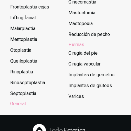
Ginecomastia
Frontoplastia cejas
Mastectomía
Lifting facial
Mastopexia
Malarplastia
Reducción de pecho
Mentoplastia
Piernas
Otoplastia
Cirugía del pie
Queiloplastia
Cirugía vascular
Rinoplastia
Implantes de gemelos
Rinoseptoplastia
Implantes de glúteos
Septoplastia
Varices
General
Todo
Estetica