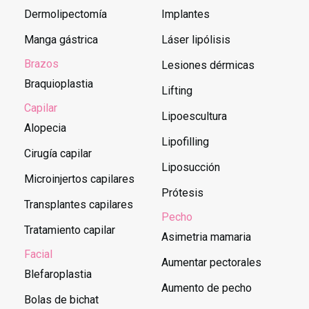
Dermolipectomía
Implantes
Manga gástrica
Láser lipólisis
Brazos
Lesiones dérmicas
Braquioplastia
Lifting
Capilar
Lipoescultura
Alopecia
Lipofilling
Cirugía capilar
Liposucción
Microinjertos capilares
Prótesis
Transplantes capilares
Pecho
Tratamiento capilar
Asimetria mamaria
Facial
Aumentar pectorales
Blefaroplastia
Aumento de pecho
Bolas de bichat