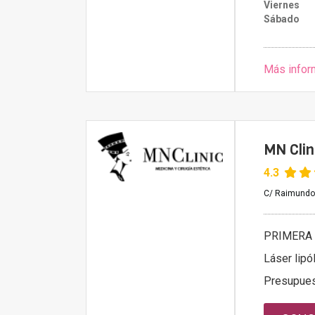
Viernes
Sábado
Más infor
MN Clin
4.3
C/ Raimundo 
PRIMERA 
Láser lipól
Presupue