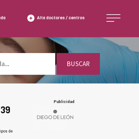
ada
Alta doctores / centros
BUSCAR
Publicidad
 39
uipos de