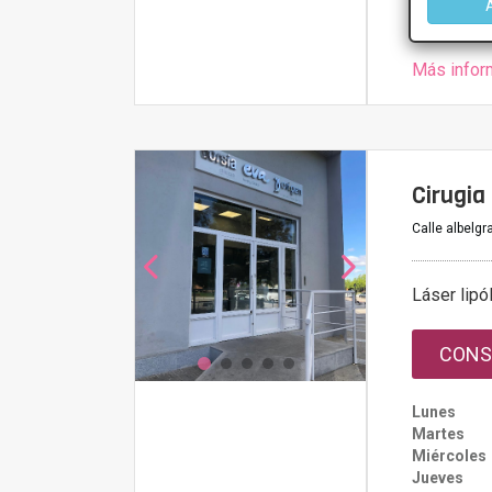
Más infor
Cirugia
Calle albelgr
Láser lipól
CONS
Lunes
Martes
Miércoles
Jueves