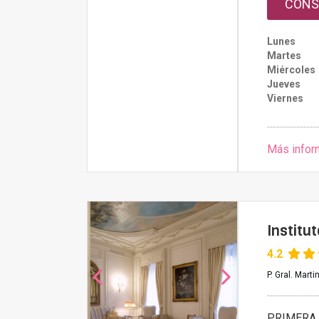
CONS
Lunes
Martes
Miércoles
Jueves
Viernes
Más infor
Institu
4.2
P. Gral. Mart
PRIMERA 