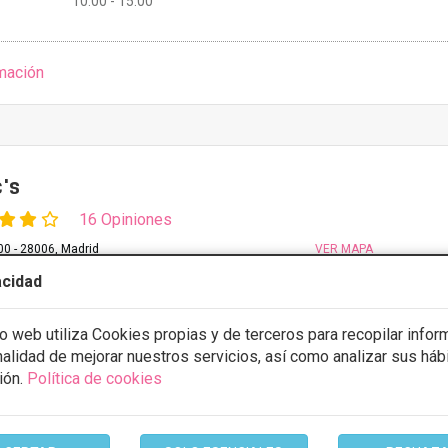
10:00 - 15:00
mación
c's
16 Opiniones
0 - 28006, Madrid
VER MAPA
acidad
CONSULTA GRATUITA & FINANCIACIÓN A MEDIDA
io web utiliza Cookies propias y de terceros para recopilar infor
isis
Desde 5000€
inalidad de mejorar nuestros servicios, así como analizar sus háb
stos con
5% de descuento *
ión.
Política de cookies
ULTAR/CITA/PRESUPUESTO