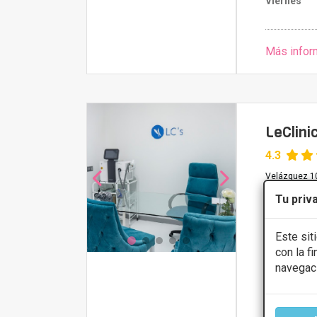
Viernes
Más infor
LeClini
4.3
Velázquez 10
Tu priv
PRIMERA 
Este sit
Láser lipól
con la f
Presupue
navegac
CONS