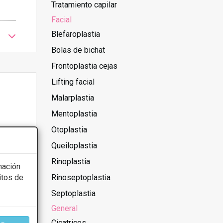
Tratamiento capilar
Facial
Blefaroplastia
Bolas de bichat
Frontoplastia cejas
Lifting facial
Malarplastia
Mentoplastia
Otoplastia
Queiloplastia
Rinoplastia
mación
itos de
Rinoseptoplastia
Septoplastia
General
Cicatrices