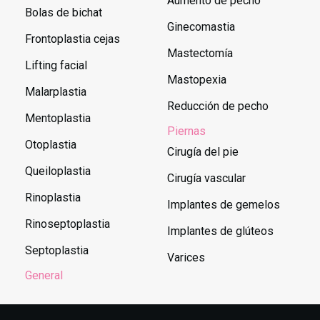
Aumento de pecho
Bolas de bichat
Ginecomastia
Frontoplastia cejas
Mastectomía
Lifting facial
Mastopexia
Malarplastia
Reducción de pecho
Mentoplastia
Piernas
Otoplastia
Cirugía del pie
Queiloplastia
Cirugía vascular
Rinoplastia
Implantes de gemelos
Rinoseptoplastia
Implantes de glúteos
Septoplastia
Varices
General