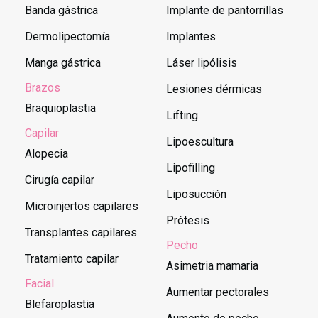
Banda gástrica
Implante de pantorrillas
Dermolipectomía
Implantes
Manga gástrica
Láser lipólisis
Brazos
Lesiones dérmicas
Braquioplastia
Lifting
Capilar
Lipoescultura
Alopecia
Lipofilling
Cirugía capilar
Liposucción
Microinjertos capilares
Prótesis
Transplantes capilares
Pecho
Tratamiento capilar
Asimetria mamaria
Facial
Aumentar pectorales
Blefaroplastia