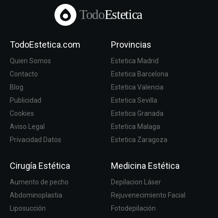
Todo
Estetica
TodoEstetica.com
Provincias
Quien Somos
Estetica Madrid
Contacto
Estetica Barcelona
Blog
Estetica Valencia
Publicidad
Estetica Sevilla
Cookies
Estetica Granada
Aviso Legal
Estetica Malaga
Privacidad Datos
Estetica Zaragoza
Cirugía Estética
Medicina Estética
Aumento de pecho
Depilacion Láser
Abdominoplastia
Rejuvenecimiento Facial
Liposucción
Fotodepilación