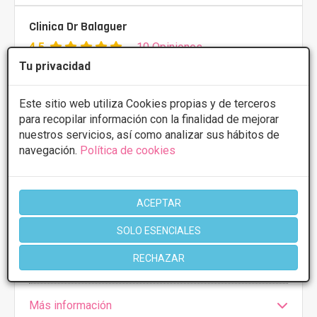
Clinica Dr Balaguer
4.5
10 Opiniones
Tu privacidad
Avda Ausias March 4 bajo, Xativa
VER MAPA
Este sitio web utiliza Cookies propias y de terceros
PRIMERA CONSULTA GRATUITA
para recopilar información con la finalidad de mejorar
Láser lipólisis
Desde 2000€
nuestros servicios, así como analizar sus hábitos de
navegación.
Política de cookies
CONSULTAR/CITA/PRESUPUESTO
ACEPTAR
Lunes
10:00 - 20:00
Martes
10:00 - 20:00
SOLO ESENCIALES
Miércoles
10:00 - 20:00
Jueves
10:00 - 20:00
RECHAZAR
Viernes
10:00 - 20:00
Más información