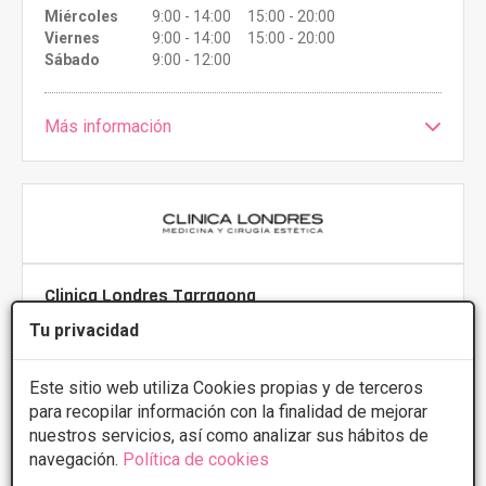
Miércoles
9:00 - 14:00 15:00 - 20:00
Viernes
9:00 - 14:00 15:00 - 20:00
Sábado
9:00 - 12:00
Más información
Clinica Londres Tarragona
3.8
10 Opiniones
Tu privacidad
Carrer Enric d'Ossó, 2, 43005 Tarragona,
VER MAPA
Tarragona
Este sitio web utiliza Cookies propias y de terceros
para recopilar información con la finalidad de mejorar
nuestros servicios, así como analizar sus hábitos de
PRIMERA CONSULTA GRATUITA & FINANCIACIÓN A
navegación.
Política de cookies
MEDIDA