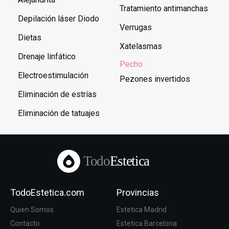
Tratamiento antimanchas
Depilación láser Diodo
Verrugas
Dietas
Xatelasmas
Drenaje linfático
Pecho
Electroestimulación
Pezones invertidos
Eliminación de estrías
Eliminación de tatuajes
Todo
Estetica
TodoEstetica.com
Provincias
Quien Somos
Estetica Madrid
Contacto
Estetica Barcelona