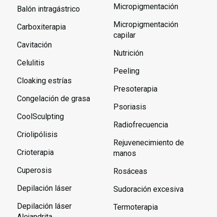
Micropigmentación
Balón intragástrico
Micropigmentación
Carboxiterapia
capilar
Cavitación
Nutrición
Celulitis
Peeling
Cloaking estrías
Presoterapia
Congelación de grasa
Psoriasis
CoolSculpting
Radiofrecuencia
Criolipólisis
Rejuvenecimiento de
Crioterapia
manos
Cuperosis
Rosáceas
Depilación láser
Sudoración excesiva
Depilación láser
Termoterapia
Alejandrita