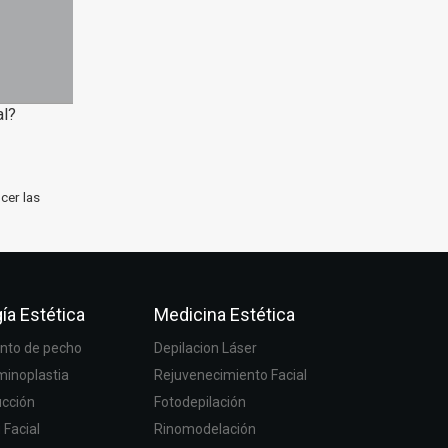
al?
cer las
ía Estética
Medicina Estética
to de pecho
Depilacion Láser
inoplastia
Rejuvenecimiento Facial
ucción
Fotodepilación
g Facial
Rinomodelación