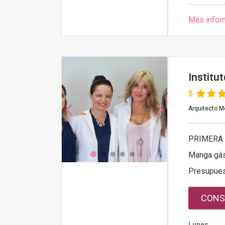
Más infor
Institu
5
Arquitecto Mo
PRIMERA 
Manga gás
Presupue
CONS
Lunes