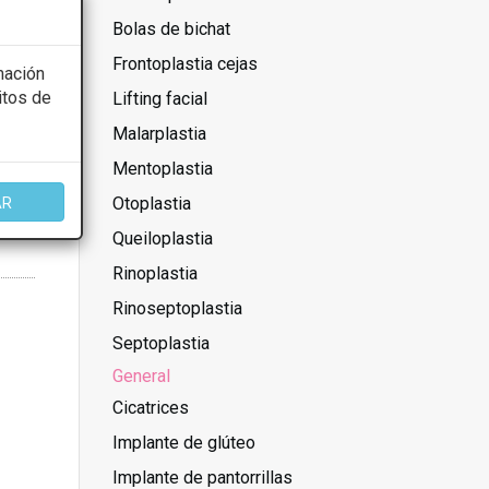
Bolas de bichat
Frontoplastia cejas
mación
itos de
Lifting facial
Malarplastia
Mentoplastia
Otoplastia
AR
Queiloplastia
Rinoplastia
Rinoseptoplastia
Septoplastia
General
Cicatrices
Implante de glúteo
Implante de pantorrillas