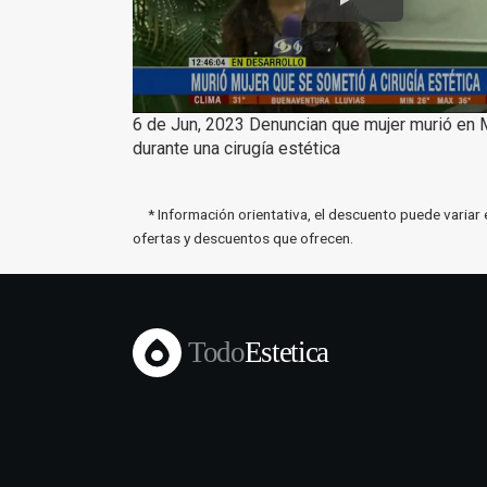
6 de Jun, 2023 Denuncian que mujer murió en 
durante una cirugía estética
* Información orientativa, el descuento puede variar 
ofertas y descuentos que ofrecen.
Todo
Estetica