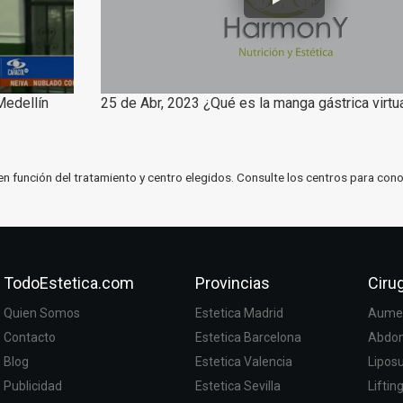
Medellín
25 de Abr, 2023 ¿Qué es la manga gástrica virtu
en función del tratamiento y centro elegidos. Consulte los centros para cono
TodoEstetica.com
Provincias
Cirug
Quien Somos
Estetica Madrid
Aumen
Contacto
Estetica Barcelona
Abdom
Blog
Estetica Valencia
Lipos
Publicidad
Estetica Sevilla
Liftin