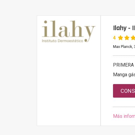
Ilahy -
4
Max Planck, 3
PRIMERA 
Manga gás
CONS
Más infor