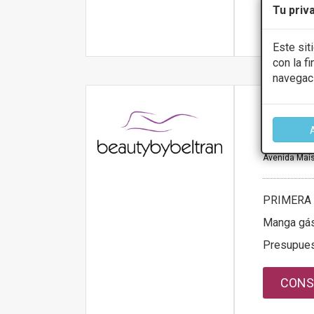
Tu priv
Más infor
Este sit
con la f
navegac
beautyb
5
Avenida Mais
PRIMERA 
Manga gás
Presupue
CONS