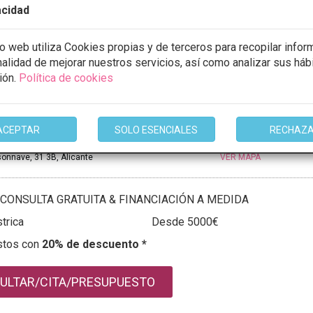
acidad
mación
io web utiliza Cookies propias y de terceros para recopilar infor
inalidad de mejorar nuestros servicios, así como analizar sus háb
ión.
Política de cookies
ybeltran
ACEPTAR
SOLO ESENCIALES
RECHAZ
1 Opiniones
onnave, 31 3B, Alicante
VER MAPA
CONSULTA GRATUITA & FINANCIACIÓN A MEDIDA
trica
Desde 5000€
stos con
20% de descuento *
ULTAR/CITA/PRESUPUESTO