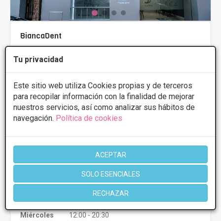
BiancaDent
5
10 Opiniones
Tu privacidad
Calle Maestro Falla, 31, Castellon de la
VER MAPA
Plana
Este sitio web utiliza Cookies propias y de terceros
para recopilar información con la finalidad de mejorar
PRIMERA CONSULTA GRATUITA & FINANCIACIÓN A
nuestros servicios, así como analizar sus hábitos de
MEDIDA
navegación.
Política de cookies
Ortodoncia lingual
Desde 4000€
Presupuestos con
5% de descuento *
ACEPTAR
CONSULTAR/CITA/PRESUPUESTO
SOLO ESENCIALES
RECHAZAR
Lunes
9:30 - 18:00
Martes
12:00 - 20:30
Miércoles
12:00 - 20:30