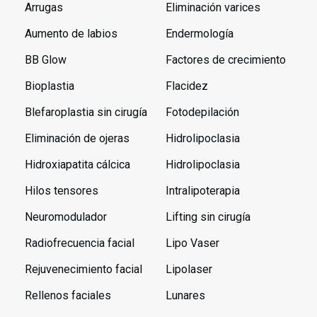
Arrugas
Eliminación varices
Aumento de labios
Endermología
BB Glow
Factores de crecimiento
Bioplastia
Flacidez
Blefaroplastia sin cirugía
Fotodepilación
Eliminación de ojeras
Hidrolipoclasia
Hidroxiapatita cálcica
Hidrolipoclasia
Hilos tensores
Intralipoterapia
Neuromodulador
Lifting sin cirugía
Radiofrecuencia facial
Lipo Vaser
Rejuvenecimiento facial
Lipolaser
Rellenos faciales
Lunares