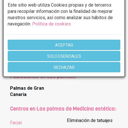
Este sitio web utiliza Cookies propias y de terceros
para recopilar información con la finalidad de mejorar
nuestros servicios, así como analizar sus hábitos de
navegación.
Política de cookies
1 de 1
* Información orientativa, el descuento puede variar en función del
ACEPTAR
tratamiento y centro elegidos. Consulte los centros para conocer las
ofertas y descuentos que ofrecen.
SOLO ESENCIALES
RECHAZAR
Poblaciones en Las palmas:
Palmas de Gran
Canaria
Centros en Las palmas de Medicina estética:
Eliminación de tatuajes
Facial