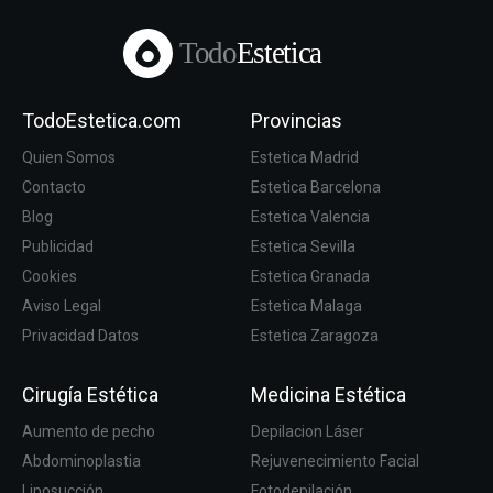
Todo
Estetica
TodoEstetica.com
Provincias
Quien Somos
Estetica Madrid
Contacto
Estetica Barcelona
Blog
Estetica Valencia
Publicidad
Estetica Sevilla
Cookies
Estetica Granada
Aviso Legal
Estetica Malaga
Privacidad Datos
Estetica Zaragoza
Cirugía Estética
Medicina Estética
Aumento de pecho
Depilacion Láser
Abdominoplastia
Rejuvenecimiento Facial
Liposucción
Fotodepilación