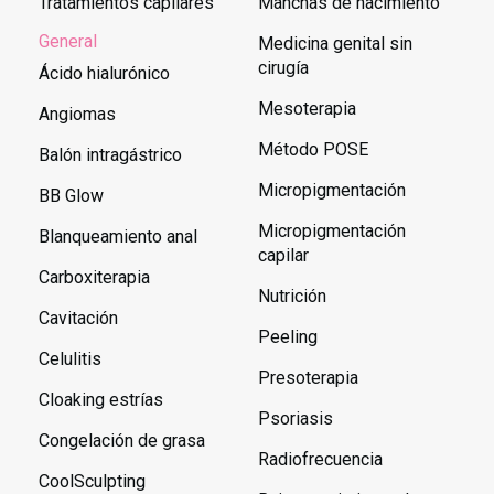
Tratamientos capilares
Manchas de nacimiento
General
Medicina genital sin
cirugía
Ácido hialurónico
Mesoterapia
Angiomas
Método POSE
Balón intragástrico
Micropigmentación
BB Glow
Micropigmentación
Blanqueamiento anal
capilar
Carboxiterapia
Nutrición
Cavitación
Peeling
Celulitis
Presoterapia
Cloaking estrías
Psoriasis
Congelación de grasa
Radiofrecuencia
CoolSculpting