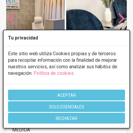
Tu privacidad
Este sitio web utiliza Cookies propias y de terceros
para recopilar información con la finalidad de mejorar
nuestros servicios, así como analizar sus hábitos de
navegación.
Política de cookies
MG CLINIC
ACEPTAR
5
10 Opiniones
Calle Padre Damián 41, Madrid
VER MAPA
SOLO ESENCIALES
RECHAZAR
PRIMERA CONSULTA GRATUITA & FINANCIACIÓN A
MEDIDA