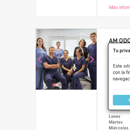
Más infor
AM OD
5
Tu priv
Carr. de la P
Este sit
con la f
PRIMERA 
navegac
Reconstru
CONS
Lunes
Martes
Miércoles