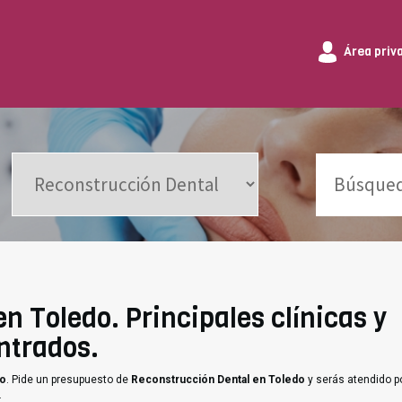
Área priv
n Toledo. Principales clínicas y
ntrados.
do
. Pide un presupuesto de
Reconstrucción Dental en Toledo
y serás atendido po
.