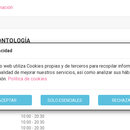
mación
ONTOLOGÍA
10 Opiniones
acidad
eraleda, 3 , 45005 ? Toledo, Toledo
VER MAPA
io web utiliza Cookies propias y de terceros para recopilar infor
inalidad de mejorar nuestros servicios, así como analizar sus háb
CONSULTA GRATUITA
ión.
Política de cookies
cción dental
Desde 500€
ACEPTAR
SOLO ESENCIALES
RECHAZ
ULTAR/CITA/PRESUPUESTO
10:00 - 20:30
10:00 - 20:30
10:00 - 20:30