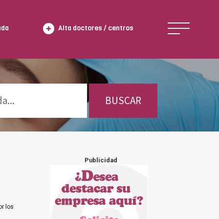
ada
Alta doctores / centros
BUSCAR
Publicidad
r los