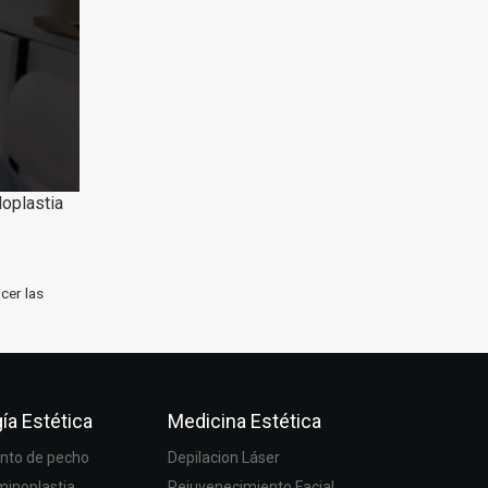
loplastia
cer las
ía Estética
Medicina Estética
to de pecho
Depilacion Láser
inoplastia
Rejuvenecimiento Facial