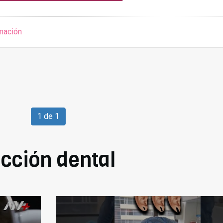
mación
1 de 1
cción dental