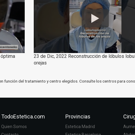
n óptima
23 de Dic, 2022 Reconstrucción de lóbulos lobu
orejas
en función del tratamiento y centro elegidos. Consulte los centros para cono
TodoEstetica.com
Provincias
Cirug
Quien Somos
Estetica Madrid
Aumen
Contacto
Estetica Barcelona
Abdom