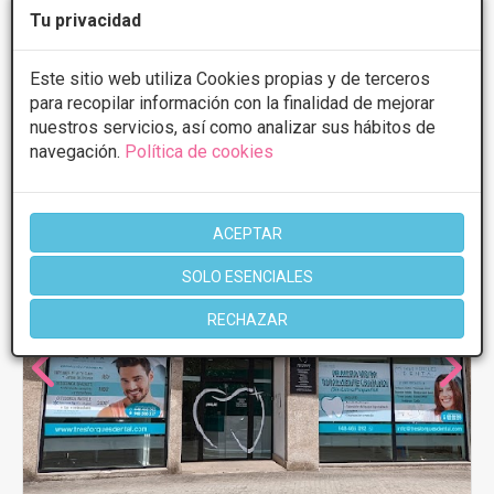
Viernes
8:30 - 15:00
Tu privacidad
Este sitio web utiliza Cookies propias y de terceros
Más información
para recopilar información con la finalidad de mejorar
nuestros servicios, así como analizar sus hábitos de
navegación.
Política de cookies
ACEPTAR
SOLO ESENCIALES
RECHAZAR