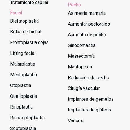
Tratamiento capilar
Pecho
Facial
Asimetria mamaria
Blefaroplastia
Aumentar pectorales
Bolas de bichat
Aumento de pecho
Frontoplastia cejas
Ginecomastia
Lifting facial
Mastectomía
Malarplastia
Mastopexia
Mentoplastia
Reducción de pecho
Otoplastia
Cirugía vascular
Queiloplastia
Implantes de gemelos
Rinoplastia
Implantes de glúteos
Rinoseptoplastia
Varices
Septoplastia