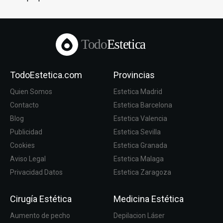
Todo
Estetica
TodoEstetica.com
Provincias
Quien Somos
Estetica Madrid
Contacto
Estetica Barcelona
Blog
Estetica Valencia
Publicidad
Estetica Sevilla
Cookies
Estetica Granada
Aviso Legal
Estetica Malaga
Privacidad Datos
Estetica Zaragoza
Cirugía Estética
Medicina Estética
Aumento de pecho
Depilacion Láser