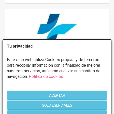
Tu privacidad
Este sitio web utiliza Cookies propias y de terceros
para recopilar información con la finalidad de mejorar
Dr. Juan Martinez Gutierrez - Hospital HLA
nuestros servicios, así como analizar sus hábitos de
Inmaculada
navegación.
Política de cookies
5
1 Opiniones
C/ ALEJANDRO OTERO, 8, Granada
VER MAPA
ACEPTAR
Rinoseptoplastia
Desde 4500€
SOLO ESENCIALES
Presupuestos con
5% de descuento *