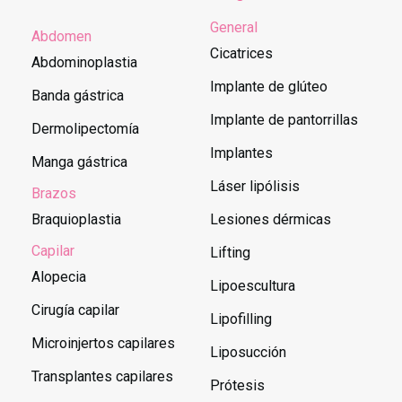
General
Abdomen
Cicatrices
Abdominoplastia
Implante de glúteo
Banda gástrica
Implante de pantorrillas
Dermolipectomía
Implantes
Manga gástrica
Láser lipólisis
Brazos
Braquioplastia
Lesiones dérmicas
Capilar
Lifting
Alopecia
Lipoescultura
Cirugía capilar
Lipofilling
Microinjertos capilares
Liposucción
Transplantes capilares
Prótesis