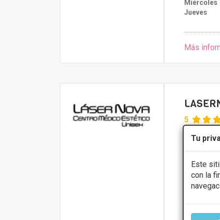
Miércoles
Jueves
Más infor
LASERN
5
BORRIANA 31
Tu priv
PRIMERA 
Este sit
con la f
Alopecia
navegac
Presupue