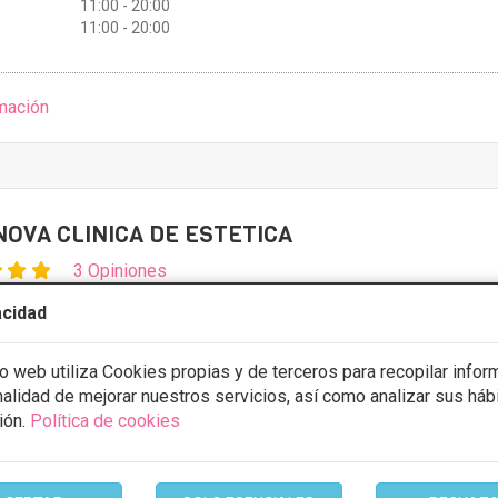
11:00 - 20:00
11:00 - 20:00
mación
OVA CLINICA DE ESTETICA
3 Opiniones
 -CÁNOVAS, Valencia
VER MAPA
acidad
CONSULTA GRATUITA & FINANCIACIÓN A MEDIDA
io web utiliza Cookies propias y de terceros para recopilar infor
inalidad de mejorar nuestros servicios, así como analizar sus háb
Desde 50€
ión.
Política de cookies
stos con
5% de descuento *