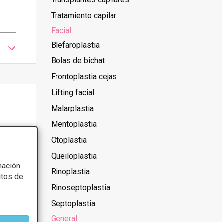
Tratamiento capilar
Facial
Blefaroplastia
Bolas de bichat
Frontoplastia cejas
Lifting facial
Malarplastia
Mentoplastia
Otoplastia
Queiloplastia
mación
Rinoplastia
itos de
Rinoseptoplastia
Septoplastia
General