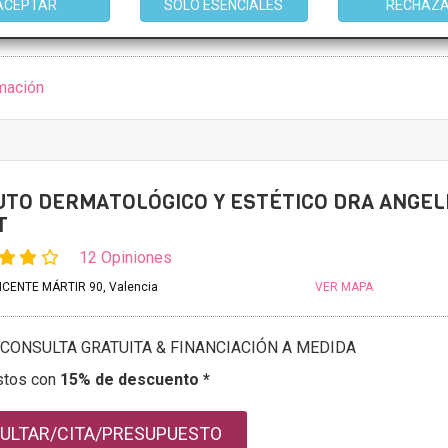
ULTAR/CITA/PRESUPUESTO
ACEPTAR
SOLO ESENCIALES
RECHAZ
mación
UTO DERMATOLÓGICO Y ESTÉTICO DRA ANGEL
T
12 Opiniones
ICENTE MÁRTIR 90, Valencia
VER MAPA
CONSULTA GRATUITA & FINANCIACIÓN A MEDIDA
stos con
15% de descuento *
ULTAR/CITA/PRESUPUESTO