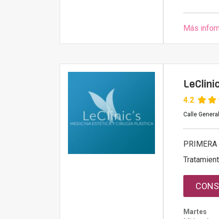
Más infor
LeClini
4.2
Calle General
PRIMERA 
Tratamien
CONS
Martes