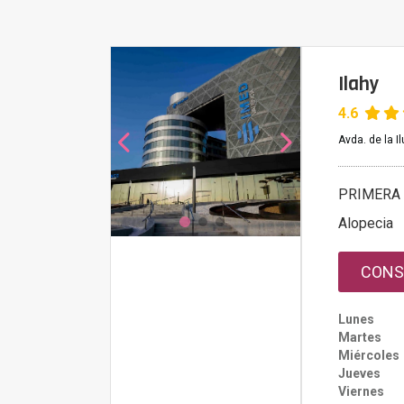
Ilahy
4.6
Avda. de la I
PRIMERA 
Alopecia
CONS
Lunes
Martes
Miércoles
Jueves
Viernes