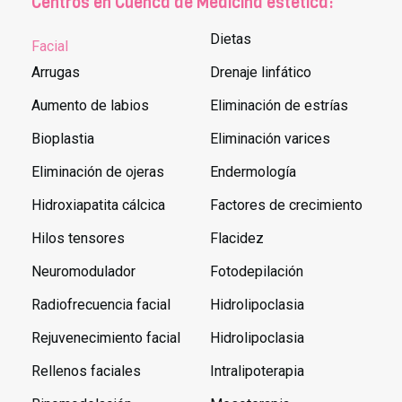
Centros en Cuenca de Medicina estética:
Dietas
Facial
Arrugas
Drenaje linfático
Aumento de labios
Eliminación de estrías
Bioplastia
Eliminación varices
Eliminación de ojeras
Endermología
Hidroxiapatita cálcica
Factores de crecimiento
Hilos tensores
Flacidez
Neuromodulador
Fotodepilación
Radiofrecuencia facial
Hidrolipoclasia
Rejuvenecimiento facial
Hidrolipoclasia
Rellenos faciales
Intralipoterapia