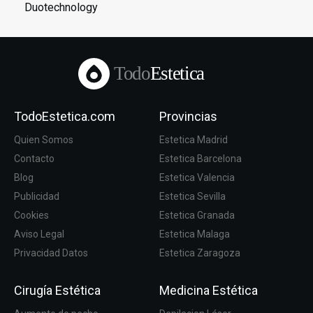
Duotechnology
Todo
Estetica
TodoEstetica.com
Provincias
Quien Somos
Estetica Madrid
Contacto
Estetica Barcelona
Blog
Estetica Valencia
Publicidad
Estetica Sevilla
Cookies
Estetica Granada
Aviso Legal
Estetica Malaga
Privacidad Datos
Estetica Zaragoza
Cirugía Estética
Medicina Estética