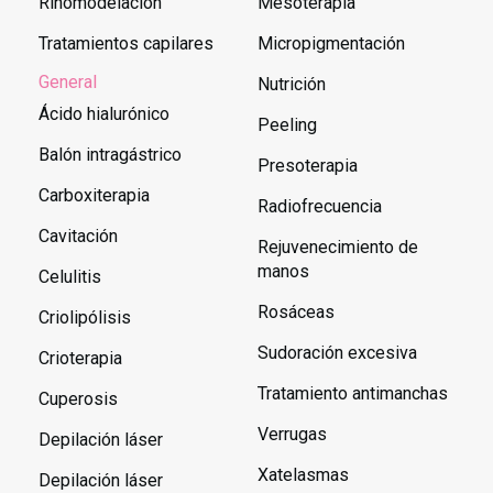
Rinomodelación
Mesoterapia
Tratamientos capilares
Micropigmentación
General
Nutrición
Ácido hialurónico
Peeling
Balón intragástrico
Presoterapia
Carboxiterapia
Radiofrecuencia
Cavitación
Rejuvenecimiento de
manos
Celulitis
Rosáceas
Criolipólisis
Sudoración excesiva
Crioterapia
Tratamiento antimanchas
Cuperosis
Verrugas
Depilación láser
Xatelasmas
Depilación láser