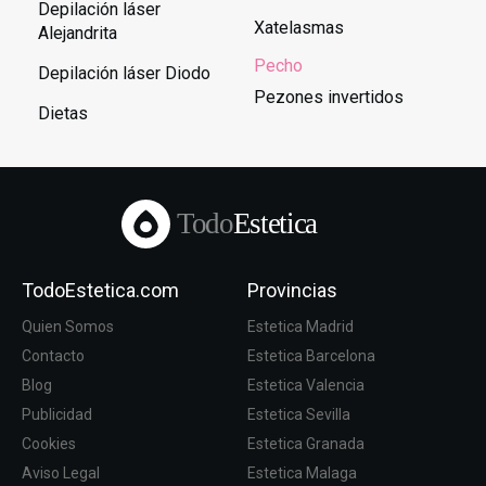
Depilación láser
Xatelasmas
Alejandrita
Pecho
Depilación láser Diodo
Pezones invertidos
Dietas
Todo
Estetica
TodoEstetica.com
Provincias
Quien Somos
Estetica Madrid
Contacto
Estetica Barcelona
Blog
Estetica Valencia
Publicidad
Estetica Sevilla
Cookies
Estetica Granada
Aviso Legal
Estetica Malaga