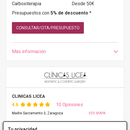
Carboxiterapia
Desde 50€
Presupuestos con
5% de descuento *
CONSULTAR/CITA/PRESUPUESTO
Más información
CLINICAS LICEA
4.6
10 Opiniones
Madre Sacramento 3, Zaragoza
VER MAPA
Tu privacidad