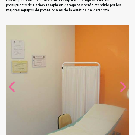
Los mejores
centros de Carboxiterapia en Zaragoza
. Pide un
presupuesto de
Carboxiterapia en Zaragoza
y serás atendido por los
mejores equipos de profesionales de la estética de Zaragoza.