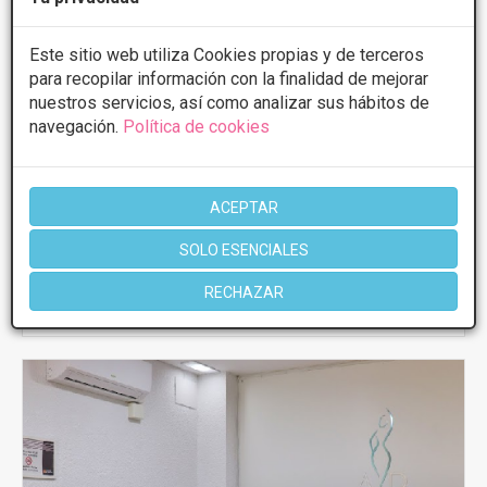
Carboxiterapia
Desde 150€
Presupuestos con
5% de descuento *
Este sitio web utiliza Cookies propias y de terceros
para recopilar información con la finalidad de mejorar
CONSULTAR/CITA/PRESUPUESTO
nuestros servicios, así como analizar sus hábitos de
navegación.
Política de cookies
Lunes
10:00 - 14:00 16:00 - 20:00
Martes
10:00 - 14:00 16:00 - 20:00
Miércoles
10:00 - 14:00 16:00 - 20:00
ACEPTAR
Jueves
10:00 - 14:00 16:00 - 20:00
Viernes
10:00 - 14:00 16:00 - 20:00
SOLO ESENCIALES
RECHAZAR
Más información