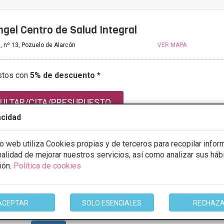
ngel Centro de Salud Integral
, nº 13, Pozuelo de Alarcón
VER MAPA
stos con
5% de descuento *
ULTAR/CITA/PRESUPUESTO
acidad
io web utiliza Cookies propias y de terceros para recopilar infor
mación
inalidad de mejorar nuestros servicios, así como analizar sus háb
ión.
Política de cookies
ACEPTAR
SOLO ESENCIALES
RECHAZ