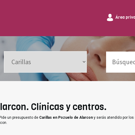
Área priv
larcon. Clínicas y centros.
 Pide un presupuesto de
Carillas en Pozuelo de Alarcon
y serás atendido por los
rcon.