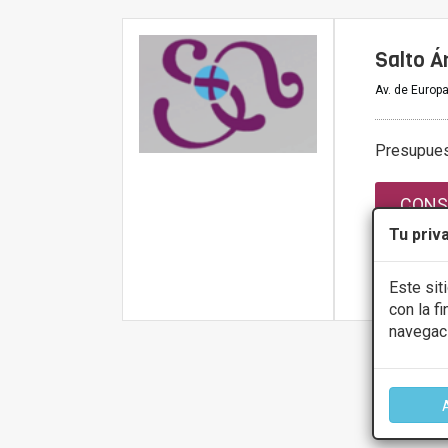
Salto Á
Av. de Europa
Presupue
CONS
Tu priv
Este sit
Más infor
con la f
navegac