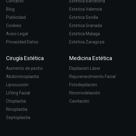
Contacto
Estetica Barcelona
Blog
Estetica Valencia
Publicidad
Estetica Sevilla
Cookies
Estetica Granada
Aviso Legal
Estetica Malaga
Privacidad Datos
Estetica Zaragoza
Cirugía Estética
Medicina Estética
Aumento de pecho
Depilacion Láser
Abdominoplastia
Rejuvenecimiento Facial
Liposucción
Fotodepilación
Lifting Facial
Rinomodelación
Otoplastia
Cavitación
Rinoplastia
Septoplastia