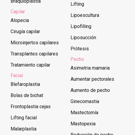
Braquioplastia
Lifting
Capilar
Lipoescultura
Alopecia
Lipofilling
Cirugía capilar
Liposucción
Microinjertos capilares
Prótesis
Transplantes capilares
Pecho
Tratamiento capilar
Asimetria mamaria
Facial
Aumentar pectorales
Blefaroplastia
Aumento de pecho
Bolas de bichat
Ginecomastia
Frontoplastia cejas
Mastectomía
Lifting facial
Mastopexia
Malarplastia
Reducción de pecho