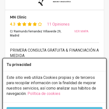
MN Clinic
4.3
11 Opiniones
C/ Raimundo fernandez Villaverde 29,
VER MAPA
Madrid
PRIMERA CONSULTA GRATUITA & FINANCIACIÓN A
MEDIDA
Cirugía capilar
Desde 1500€
Tu privacidad
Presupuestos con
5% de descuento *
Este sitio web utiliza Cookies propias y de terceros
para recopilar información con la finalidad de mejorar
CONSULTAR/CITA/PRESUPUESTO
nuestros servicios, así como analizar sus hábitos de
navegación.
Política de cookies
Lunes
11:00 - 20:00
Martes
11:00 - 20:00
Miércoles
11:00 - 20:00