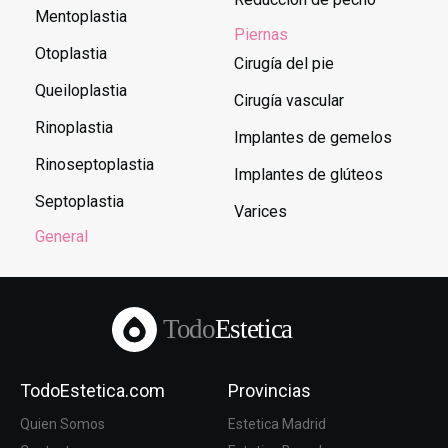
Mentoplastia
Piernas
Otoplastia
Cirugía del pie
Queiloplastia
Cirugía vascular
Rinoplastia
Implantes de gemelos
Rinoseptoplastia
Implantes de glúteos
Septoplastia
Varices
General
Todo
Estetica
TodoEstetica.com
Provincias
Quien Somos
Estetica Madrid