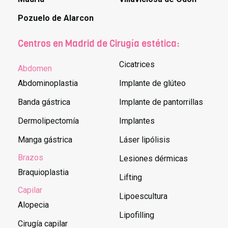
Pozuelo de Alarcon
Centros en Madrid de Cirugía estética:
Cicatrices
Abdomen
Abdominoplastia
Implante de glúteo
Banda gástrica
Implante de pantorrillas
Dermolipectomía
Implantes
Manga gástrica
Láser lipólisis
Brazos
Lesiones dérmicas
Braquioplastia
Lifting
Capilar
Lipoescultura
Alopecia
Lipofilling
Cirugía capilar