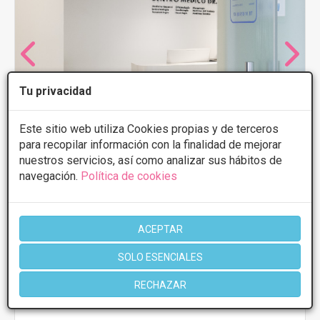
Tu privacidad
Este sitio web utiliza Cookies propias y de terceros
para recopilar información con la finalidad de mejorar
nuestros servicios, así como analizar sus hábitos de
navegación.
Política de cookies
Centro Médico Estético Dr. Hermoso
ACEPTAR
4.7
10 Opiniones
SOLO ESENCIALES
Ramón y Cajal 5-7, Torrejón de Ardoz
VER MAPA
RECHAZAR
PRIMERA CONSULTA GRATUITA