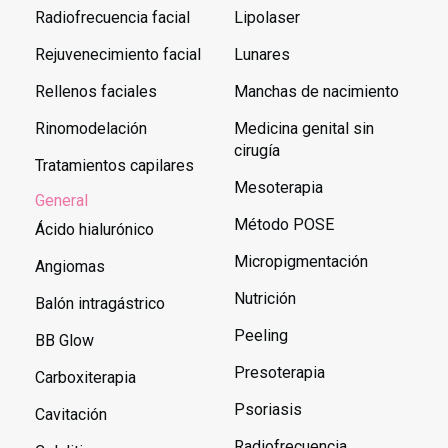
Radiofrecuencia facial
Lipolaser
Rejuvenecimiento facial
Lunares
Rellenos faciales
Manchas de nacimiento
Rinomodelación
Medicina genital sin
cirugía
Tratamientos capilares
Mesoterapia
General
Método POSE
Ácido hialurónico
Micropigmentación
Angiomas
Nutrición
Balón intragástrico
Peeling
BB Glow
Presoterapia
Carboxiterapia
Psoriasis
Cavitación
Radiofrecuencia