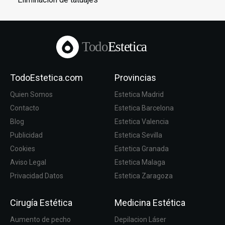
Todo
Estetica
TodoEstetica.com
Provincias
Quien Somos
Estetica Madrid
Contacto
Estetica Barcelona
Blog
Estetica Valencia
Publicidad
Estetica Sevilla
Cookies
Estetica Granada
Aviso Legal
Estetica Malaga
Privacidad Datos
Estetica Zaragoza
Cirugía Estética
Medicina Estética
Aumento de pecho
Depilacion Láser