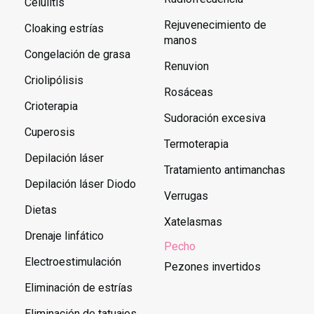
Celulitis
Rejuvenecimiento de
Cloaking estrías
manos
Congelación de grasa
Renuvion
Criolipólisis
Rosáceas
Crioterapia
Sudoración excesiva
Cuperosis
Termoterapia
Depilación láser
Tratamiento antimanchas
Depilación láser Diodo
Verrugas
Dietas
Xatelasmas
Drenaje linfático
Pecho
Electroestimulación
Pezones invertidos
Eliminación de estrías
Eliminación de tatuajes