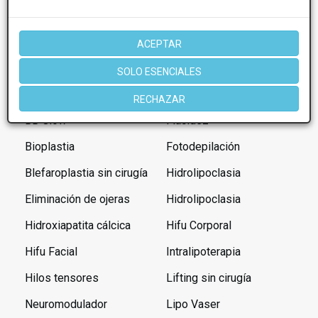
Centros en Valladolid de Medicina estética:
Eliminación varices
ACEPTAR
Facial
Arrugas
Endermología
SOLO ESENCIALES
Aumento de labios
Factores de crecimiento
RECHAZAR
BB Glow
Flacidez
Bioplastia
Fotodepilación
Blefaroplastia sin cirugía
Hidrolipoclasia
Eliminación de ojeras
Hidrolipoclasia
Hidroxiapatita cálcica
Hifu Corporal
Hifu Facial
Intralipoterapia
Hilos tensores
Lifting sin cirugía
Neuromodulador
Lipo Vaser