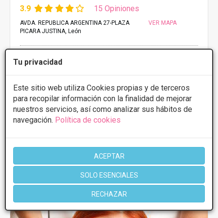
3.9
15 Opiniones
AVDA. REPUBLICA ARGENTINA 27-PLAZA
VER MAPA
PICARA JUSTINA, León
PRIMERA CONSULTA GRATUITA & FINANCIACIÓN A
Tu privacidad
MEDIDA
Cloaking estrías
Desde 50€
Este sitio web utiliza Cookies propias y de terceros
para recopilar información con la finalidad de mejorar
Presupuestos con
10% de descuento *
nuestros servicios, así como analizar sus hábitos de
navegación.
Política de cookies
CONSULTAR/CITA/PRESUPUESTO
ACEPTAR
Más información
SOLO ESENCIALES
RECHAZAR