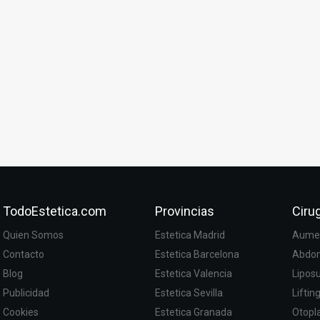
TodoEstetica.com
Provincias
Cirug
Quien Somos
Estetica Madrid
Aumen
Contacto
Estetica Barcelona
Abdom
Blog
Estetica Valencia
Lipos
Publicidad
Estetica Sevilla
Liftin
Cookies
Estetica Granada
Otopla