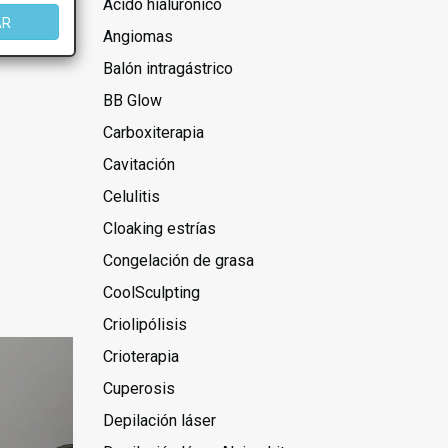
Ácido hialurónico
AR
Angiomas
Balón intragástrico
BB Glow
Carboxiterapia
Cavitación
Celulitis
Cloaking estrías
Congelación de grasa
CoolSculpting
Criolipólisis
Crioterapia
Cuperosis
Depilación láser