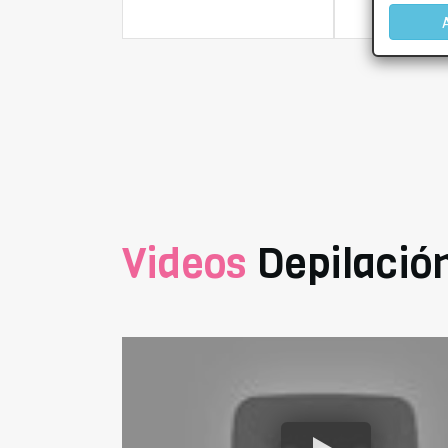
Más infor
Videos
Depilación