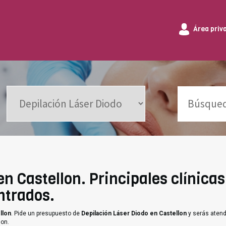
Área priv
n Castellon. Principales clínicas
ntrados.
llon
. Pide un presupuesto de
Depilación Láser Diodo en Castellon
y serás atend
lon.