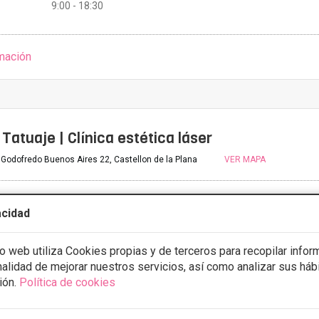
9:00 - 18:30
mación
 Tatuaje | Clínica estética láser
Godofredo Buenos Aires 22, Castellon de la Plana
VER MAPA
CONSULTA GRATUITA
acidad
 láser Diodo
Desde 15€/sesión
io web utiliza Cookies propias y de terceros para recopilar infor
ULTAR/CITA/PRESUPUESTO
inalidad de mejorar nuestros servicios, así como analizar sus háb
ión.
Política de cookies