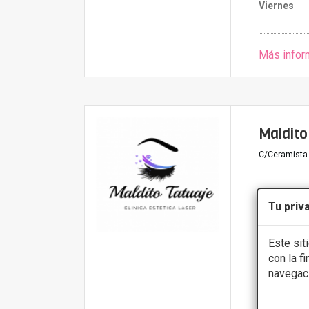
Viernes
Más infor
Maldito
C/Ceramista 
PRIMERA 
Tu priv
Depilación
Este sit
CONS
con la f
navegac