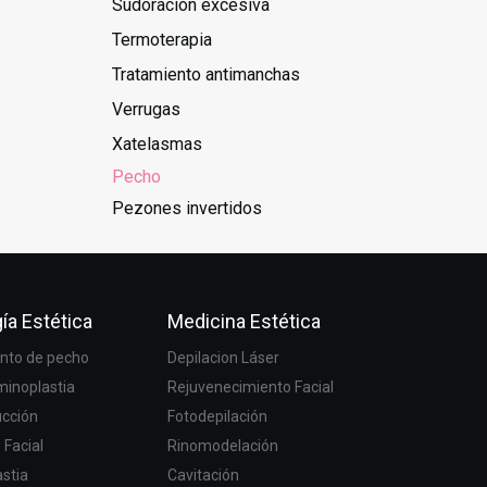
Sudoración excesiva
Termoterapia
Tratamiento antimanchas
Verrugas
Xatelasmas
Pecho
Pezones invertidos
ía Estética
Medicina Estética
to de pecho
Depilacion Láser
inoplastia
Rejuvenecimiento Facial
ucción
Fotodepilación
g Facial
Rinomodelación
stia
Cavitación