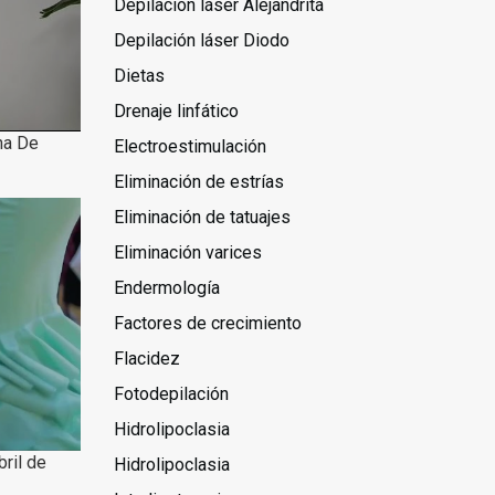
Depilación láser Alejandrita
Depilación láser Diodo
Dietas
Drenaje linfático
na De
Electroestimulación
Eliminación de estrías
Eliminación de tatuajes
Eliminación varices
Endermología
Factores de crecimiento
Flacidez
Fotodepilación
Hidrolipoclasia
bril de
Hidrolipoclasia