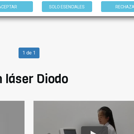
mación
ACEPTAR
SOLO ESENCIALES
RECHAZ
1 de 1
 láser Diodo