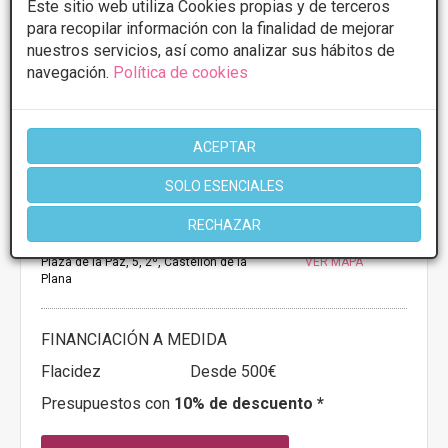
Este sitio web utiliza Cookies propias y de terceros
para recopilar información con la finalidad de mejorar
nuestros servicios, así como analizar sus hábitos de
navegación.
Política de cookies
ACEPTAR
SOLO ESENCIALES
Fashion Body
RECHAZAR
5
6 Opiniones
Plaza de la Paz, 5, 2º, Castellon de la
VER MAPA
Plana
FINANCIACIÓN A MEDIDA
Flacidez
Desde 500€
Presupuestos con
10% de descuento *