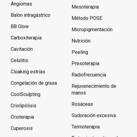
Angiomas
Mesoterapia
Balón intragástrico
Método POSE
BB Glow
Micropigmentación
Carboxiterapia
Nutrición
Cavitación
Peeling
Celulitis
Presoterapia
Cloaking estrías
Radiofrecuencia
Congelación de grasa
Rejuvenecimiento de
manos
CoolSculpting
Rosáceas
Criolipólisis
Sudoración excesiva
Crioterapia
Termoterapia
Cuperosis