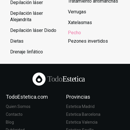
Tratamiento antimanchas
Depilación láser
Verrugas
Depilación láser
Alejandrita
Xatelasmas
Depilación láser Diodo
Pecho
Dietas
Pezones invertidos
Drenaje linfático
Todo
Estetica
TodoEstetica.com
Provincias
Quien Somos
Estetica Madrid
Contacto
Estetica Barcelona
Blog
Estetica Valencia