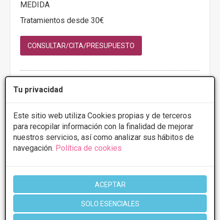
MEDIDA
Tratamientos desde 30€
CONSULTAR/CITA/PRESUPUESTO
Más información
Tu privacidad
Este sitio web utiliza Cookies propias y de terceros
para recopilar información con la finalidad de mejorar
nuestros servicios, así como analizar sus hábitos de
1 de 0
navegación.
Política de cookies
* Información orientativa, el descuento puede variar en función del
tratamiento y centro elegidos. Consulte los centros para conocer las
ACEPTAR
ofertas y descuentos que ofrecen.
SOLO ESENCIALES