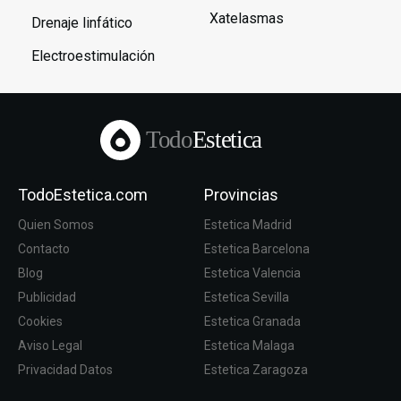
Xatelasmas
Drenaje linfático
Electroestimulación
Todo
Estetica
TodoEstetica.com
Provincias
Quien Somos
Estetica Madrid
Contacto
Estetica Barcelona
Blog
Estetica Valencia
Publicidad
Estetica Sevilla
Cookies
Estetica Granada
Aviso Legal
Estetica Malaga
Privacidad Datos
Estetica Zaragoza