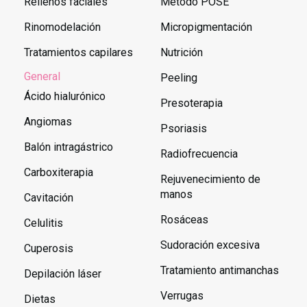
Rellenos faciales
Método POSE
Rinomodelación
Micropigmentación
Tratamientos capilares
Nutrición
General
Peeling
Ácido hialurónico
Presoterapia
Angiomas
Psoriasis
Balón intragástrico
Radiofrecuencia
Carboxiterapia
Rejuvenecimiento de
manos
Cavitación
Rosáceas
Celulitis
Sudoración excesiva
Cuperosis
Tratamiento antimanchas
Depilación láser
Verrugas
Dietas