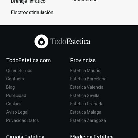
Drenaje linfático
Electroestimulación
Todo
Estetica
TodoEstetica.com
Provincias
Quien Somos
Estetica Madrid
Contacto
Estetica Barcelona
Blog
Estetica Valencia
Publicidad
Estetica Sevilla
Cookies
Estetica Granada
Aviso Legal
Estetica Malaga
Privacidad Datos
Estetica Zaragoza
Cirugía Estética
Medicina Estética