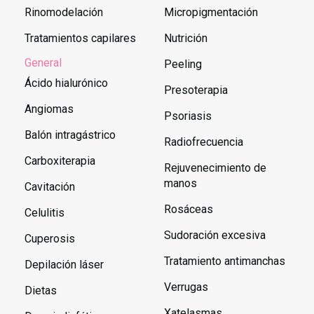
Rinomodelación
Micropigmentación
Tratamientos capilares
Nutrición
General
Peeling
Ácido hialurónico
Presoterapia
Angiomas
Psoriasis
Balón intragástrico
Radiofrecuencia
Carboxiterapia
Rejuvenecimiento de
manos
Cavitación
Rosáceas
Celulitis
Sudoración excesiva
Cuperosis
Tratamiento antimanchas
Depilación láser
Verrugas
Dietas
Xatelasmas