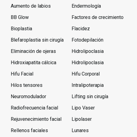
Aumento de labios
Endermología
BB Glow
Factores de crecimiento
Bioplastia
Flacidez
Blefaroplastia sin cirugía
Fotodepilación
Eliminación de ojeras
Hidrolipoclasia
Hidroxiapatita cálcica
Hidrolipoclasia
Hifu Facial
Hifu Corporal
Hilos tensores
Intralipoterapia
Neuromodulador
Lifting sin cirugía
Radiofrecuencia facial
Lipo Vaser
Rejuvenecimiento facial
Lipolaser
Rellenos faciales
Lunares