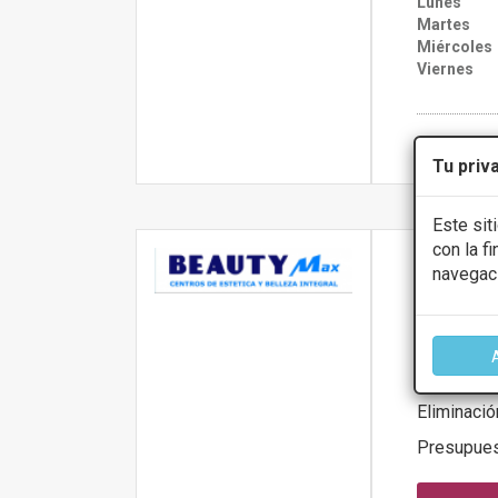
Lunes
Martes
Miércoles
Viernes
Más infor
Tu priv
Este sit
con la f
Beauty
navegac
Calle Lanzar
PRIMERA 
Eliminació
Presupue