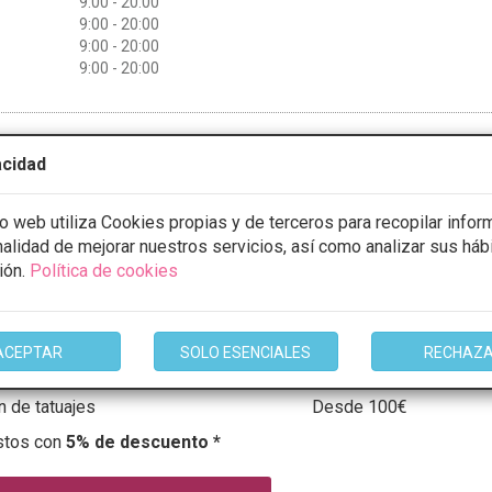
9:00 - 20:00
9:00 - 20:00
9:00 - 20:00
9:00 - 20:00
mación
acidad
io web utiliza Cookies propias y de terceros para recopilar infor
inalidad de mejorar nuestros servicios, así como analizar sus háb
 Max Gran Canaria
ión.
Política de cookies
ote 8 San Fernando, San Bartolomé de Tirajana
VER MAPA
ACEPTAR
SOLO ESENCIALES
RECHAZ
CONSULTA GRATUITA
n de tatuajes
Desde 100€
stos con
5% de descuento *