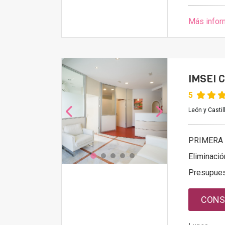
Más infor
IMSEI C
5
León y Casti
PRIMERA 
Eliminació
Presupue
CONS