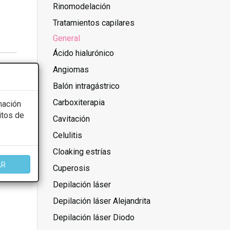
Rinomodelación
Tratamientos capilares
General
Ácido hialurónico
Angiomas
Balón intragástrico
Carboxiterapia
mación
itos de
Cavitación
Celulitis
Cloaking estrías
AR
Cuperosis
Depilación láser
Depilación láser Alejandrita
Depilación láser Diodo