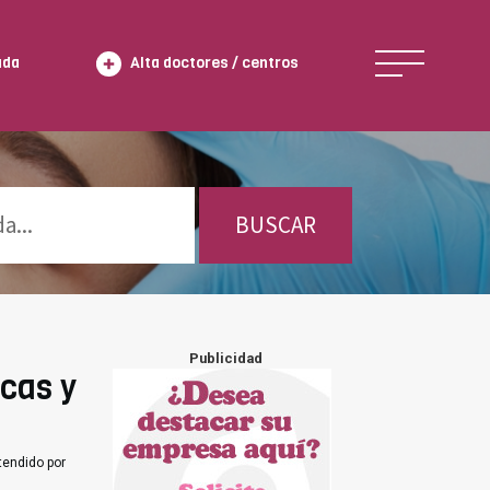
ada
Alta doctores / centros
BUSCAR
Publicidad
icas y
tendido por