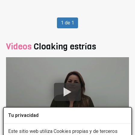
1 de 1
Videos
Cloaking estrías
Tu privacidad
19 de Jun, 2022 Opinion del curso de Volume Gloss |
Este sitio web utiliza Cookies propias y de terceros