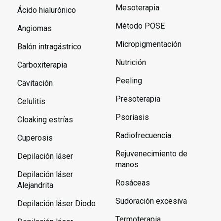
Mesoterapia
Ácido hialurónico
Método POSE
Angiomas
Micropigmentación
Balón intragástrico
Nutrición
Carboxiterapia
Peeling
Cavitación
Presoterapia
Celulitis
Psoriasis
Cloaking estrías
Radiofrecuencia
Cuperosis
Rejuvenecimiento de
Depilación láser
manos
Depilación láser
Rosáceas
Alejandrita
Sudoración excesiva
Depilación láser Diodo
Termoterapia