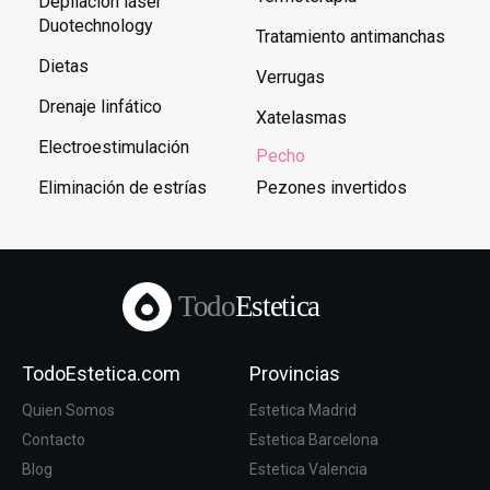
Depilación láser
Duotechnology
Tratamiento antimanchas
Dietas
Verrugas
Drenaje linfático
Xatelasmas
Electroestimulación
Pecho
Eliminación de estrías
Pezones invertidos
Todo
Estetica
TodoEstetica.com
Provincias
Quien Somos
Estetica Madrid
Contacto
Estetica Barcelona
Blog
Estetica Valencia