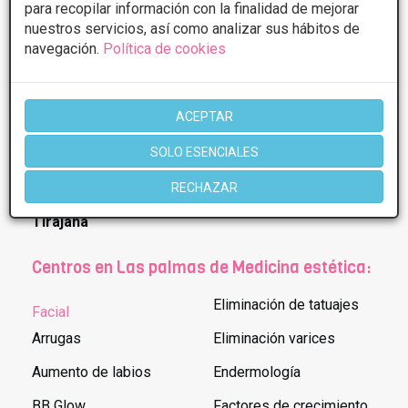
Escuela Mar Díaz
para recopilar información con la finalidad de mejorar
nuestros servicios, así como analizar sus hábitos de
navegación.
Política de cookies
* Información orientativa, el descuento puede variar en función del
tratamiento y centro elegidos. Consulte los centros para conocer las
ofertas y descuentos que ofrecen.
ACEPTAR
SOLO ESENCIALES
Poblaciones en Las palmas:
RECHAZAR
San Bartolome de
Tirajana
Centros en Las palmas de Medicina estética:
Eliminación de tatuajes
Facial
Arrugas
Eliminación varices
Aumento de labios
Endermología
BB Glow
Factores de crecimiento