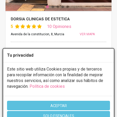
DORSIA CLINICAS DE ESTETICA
5
10 Opiniones
Avenida de la constitucion, 8, Murcia
VER MAPA
Tratamientos desde 250€
Tu privacidad
Presupuestos con
5% de descuento *
Este sitio web utiliza Cookies propias y de terceros
CONSULTAR/CITA/PRESUPUESTO
para recopilar información con la finalidad de mejorar
nuestros servicios, así como analizar sus hábitos de
Lunes
9:30 - 21:30
navegación.
Política de cookies
Martes
9:30 - 21:30
Miércoles
9:30 - 21:30
Jueves
9:30 - 21:30
Viernes
9:30 - 21:30
ACEPTAR
SOLO ESENCIALES