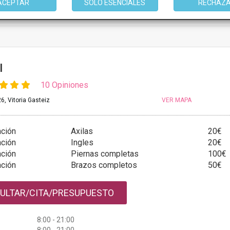
ACEPTAR
SOLO ESENCIALES
RECHAZ
mación
l
10 Opiniones
6, Vitoria Gasteiz
VER MAPA
ación
Axilas
20€
ación
Ingles
20€
ación
Piernas completas
100€
ación
Brazos completos
50€
ULTAR/CITA/PRESUPUESTO
8:00 - 21:00