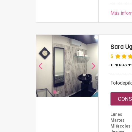
Más infor
Sara Ug
5
TENERÍAS Nº 
Fotodepil
CONS
Lunes
Martes
Miércoles