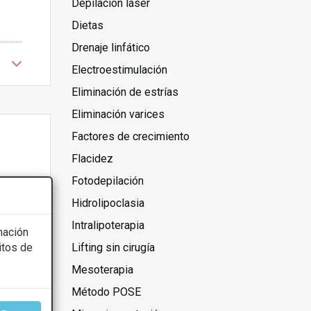
Depilación láser
Dietas
Drenaje linfático
Electroestimulación
Eliminación de estrías
Eliminación varices
Factores de crecimiento
Flacidez
Fotodepilación
Hidrolipoclasia
Intralipoterapia
mación
itos de
Lifting sin cirugía
Mesoterapia
Método POSE