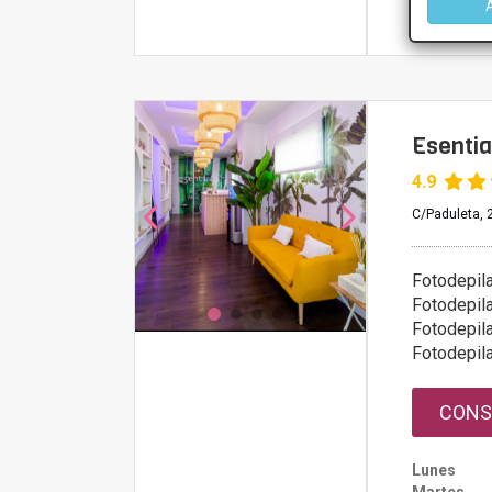
Más infor
Esentia
4.9
C/Paduleta, 2
Fotodepil
Fotodepil
Fotodepil
Fotodepil
CONS
Lunes