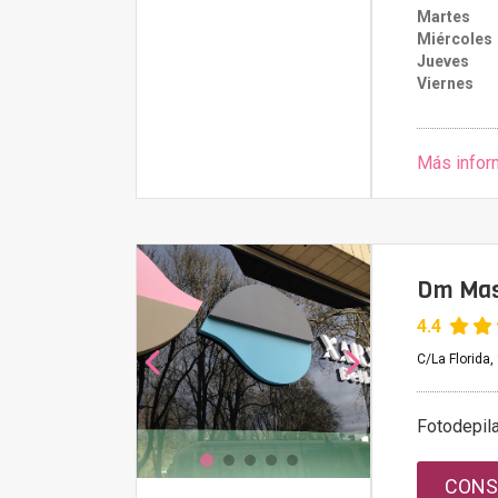
Martes
Miércoles
Jueves
Viernes
Más infor
Dm Mas
4.4
C/La Florida, 
Fotodepil
CONS