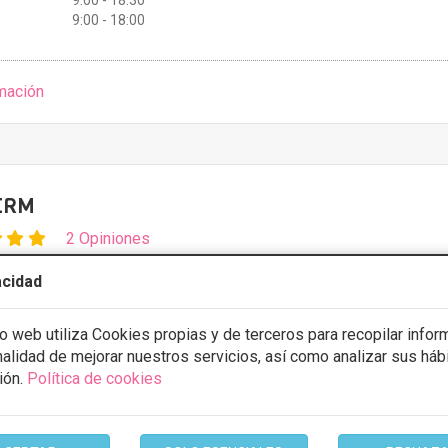
9:00 - 18:30
9:00 - 18:00
mación
ERM
2 Opiniones
z de Olano, nº 3,1 izda, Vitoria Gasteiz
VER MAPA
acidad
stos con
5% de descuento *
io web utiliza Cookies propias y de terceros para recopilar infor
inalidad de mejorar nuestros servicios, así como analizar sus háb
ión.
Política de cookies
ULTAR/CITA/PRESUPUESTO