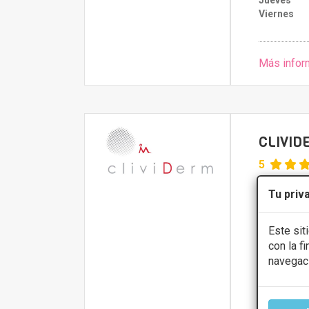
Jueves
Viernes
Más infor
CLIVID
5
C/ Pintor Dia
Tu priv
Presupue
Este sit
con la f
navegac
CONS