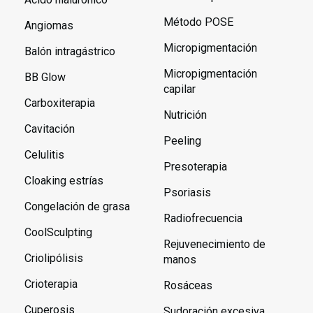
Método POSE
Angiomas
Micropigmentación
Balón intragástrico
Micropigmentación
BB Glow
capilar
Carboxiterapia
Nutrición
Cavitación
Peeling
Celulitis
Presoterapia
Cloaking estrías
Psoriasis
Congelación de grasa
Radiofrecuencia
CoolSculpting
Rejuvenecimiento de
Criolipólisis
manos
Crioterapia
Rosáceas
Cuperosis
Sudoración excesiva