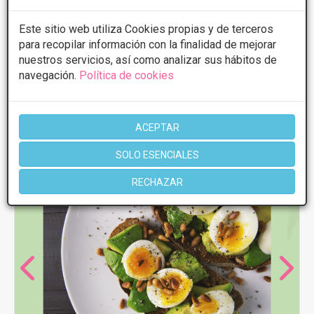
Martes
8:00 - 20:00
Miércoles
8:00 - 20:00
Este sitio web utiliza Cookies propias y de terceros
Jueves
8:00 - 20:00
para recopilar información con la finalidad de mejorar
Viernes
8:00 - 20:00
nuestros servicios, así como analizar sus hábitos de
navegación.
Política de cookies
Más información
ACEPTAR
SOLO ESENCIALES
RECHAZAR