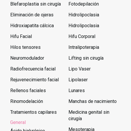
Blefaroplastia sin cirugía
Fotodepilación
Eliminación de ojeras
Hidrolipoclasia
Hidroxiapatita cálcica
Hidrolipoclasia
Hifu Facial
Hifu Corporal
Hilos tensores
Intralipoterapia
Neuromodulador
Lifting sin cirugía
Radiofrecuencia facial
Lipo Vaser
Rejuvenecimiento facial
Lipolaser
Rellenos faciales
Lunares
Rinomodelación
Manchas de nacimiento
Tratamientos capilares
Medicina genital sin
cirugía
General
Mesoterapia
Ácido hialurónico