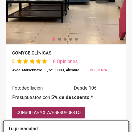
COMYCE CLÍNICAS
5
8 Opiniones
Avda. Maisonnave 11, 5º 03003, Alicante
VER MAPA
Fotodepilación
Desde 10€
Presupuestos con
5% de descuento *
CONSULTAR/CITA/PRESUPUESTO
Lunes
8:00 - 20:00
Tu privacidad